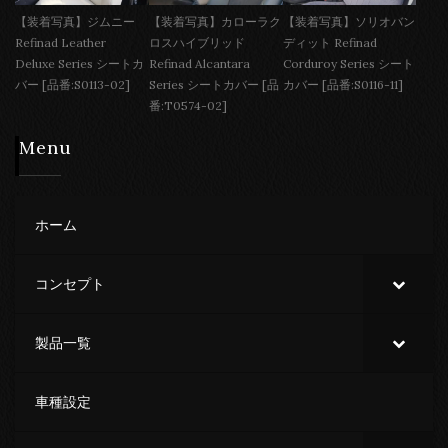
【装着写真】ジムニー
【装着写真】カローラク
【装着写真】ソリオバン
Refinad Leather
ロスハイブリッド
ディット Refinad
Deluxe Series シートカ
Refinad Alcantara
Corduroy Series シート
バー [品番:S0113-02]
Series シートカバー [品
カバー [品番:S0116-11]
番:T0574-02]
Menu
ホーム
コンセプト
製品一覧
車種設定