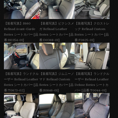
【装着写真】S660
【装着写真】ピクシスメ
【装着写真】クロストレ
Refinad Avant-Garde
ガ Refinad Leather
ック Refinad Custom
Series シートカバー [品
Series シートカバー [品
Series シートカバー [品
番:H0354-01]
番:D0368-01]
番:F0625-01]
【装着写真】ランドクル
【装着写真】ジムニーノ
【装着写真】ランドクル
ーザー Refinad Leather
マド Refinad Custom
ーザー Refinad Leather
Series シートカバー [品
Series シートカバー [品
Deluxe Series シートカ
番:T0673-02]
番:S0646-01]
バー [品番:T0044-01]