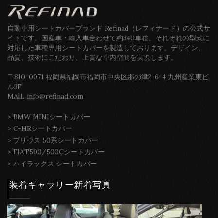
自動車用シートカバーブランド Refinad（レフィナード）の公式サ
イトです。国産車・輸入車合わせて約340車種、それぞれの型式に
対応した車種専用シートカバーを製造しております。デザイン、
品質、技術にこだわり、上質な車内空間を実現します。
〒810-0071 福岡県福岡市福岡市中央区那の津2-6-4 九州産業東ビ
ル3F
MAIL info@refinad.com
>
BMW MINIシートカバー
>
C-HRシートカバー
>
プリウス 50系シートカバー
>
FIAT500/500Cシートカバー
>
ハイラックス シートカバー
装着ギャラリー新着写真