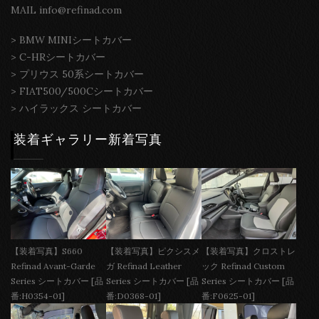
MAIL info@refinad.com
>
BMW MINIシートカバー
>
C-HRシートカバー
>
プリウス 50系シートカバー
>
FIAT500/500Cシートカバー
>
ハイラックス シートカバー
装着ギャラリー新着写真
【装着写真】S660
【装着写真】ピクシスメ
【装着写真】クロストレ
Refinad Avant-Garde
ガ Refinad Leather
ック Refinad Custom
Series シートカバー [品
Series シートカバー [品
Series シートカバー [品
番:H0354-01]
番:D0368-01]
番:F0625-01]