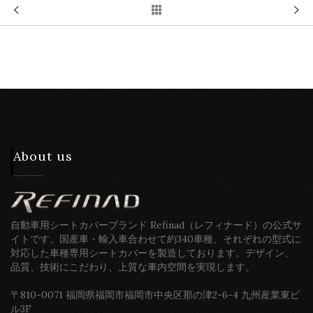
About us
自動車用シートカバーブランド Refinad（レフィナード）の公式サ
イトです。国産車・輸入車合わせて約340車種、それぞれの型式に
対応した車種専用シートカバーを製造しております。デザイン、
品質、技術にこだわり、上質な車内空間を実現します。
〒810-0071 福岡県福岡市福岡市中央区那の津2-6-4 九州産業東ビ
ル3F