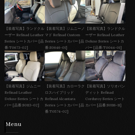
【装着写真】ランドクル
【装着写真】ジムニーノ
【装着写真】ランドクル
ーザー Refinad Leather
マド Refinad Custom
ーザー Refinad Leather
Series シートカバー [品
Series シートカバー [品
Deluxe Series シートカ
番:T0673-02]
番:S0646-01]
バー [品番:T0044-01]
【装着写真】ジムニー
【装着写真】カローラク
【装着写真】ソリオバン
Refinad Leather
ロスハイブリッド
ディット Refinad
Deluxe Series シートカ
Refinad Alcantara
Corduroy Series シート
バー [品番:S0113-02]
Series シートカバー [品
カバー [品番:S0116-11]
番:T0574-02]
Menu