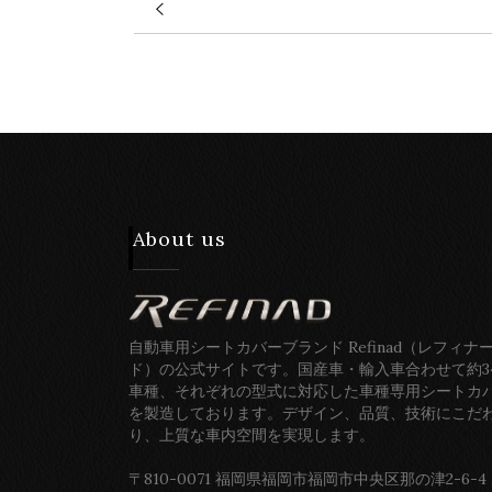
About us
自動車用シートカバーブランド Refinad（レフィナ
ド）の公式サイトです。国産車・輸入車合わせて約3
車種、それぞれの型式に対応した車種専用シートカ
を製造しております。デザイン、品質、技術にこだ
り、上質な車内空間を実現します。
〒810-0071 福岡県福岡市福岡市中央区那の津2-6-4