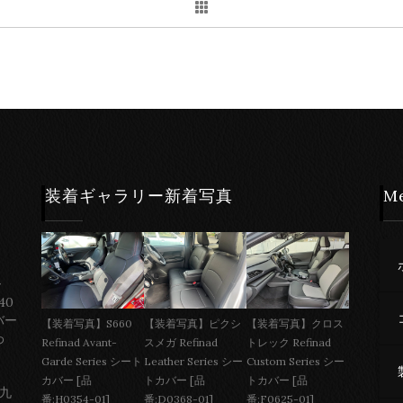
装着ギャラリー新着写真
M
ー
40
バー
【装着写真】S660
【装着写真】ピクシ
【装着写真】クロス
わ
Refinad Avant-
スメガ Refinad
トレック Refinad
Garde Series シート
Leather Series シー
Custom Series シー
カバー [品
トカバー [品
トカバー [品
 九
番:H0354-01]
番:D0368-01]
番:F0625-01]