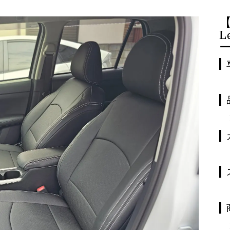
【
L
ー