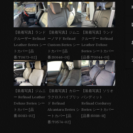
【装着写真】ジムニ
【装着写真】ランド
【装着写真】ランド
ーノマド Refinad
クルーザー Refinad
クルーザー Refinad
Custom Series シー
Leather Deluxe
Leather Series シー
トカバー [品
Series シートカバー
トカバー [品
番:S0646-01]
[品番:T0044-01]
番:T0673-02]
【装着写真】ジムニ
【装着写真】カロー
【装着写真】ソリオ
ー Refinad Leather
ラクロスハイブリッ
バンディット
Deluxe Series シー
ド Refinad
Refinad Corduroy
トカバー [品
Alcantara Series シ
Series シートカバー
番:S0113-02]
ートカバー [品
[品番:S0116-11]
番:T0574-02]