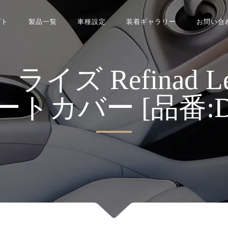
プト
製品一覧
車種設定
装着ギャラリー
お問い合
 Refinad Leat
 シートカバー [品番:D0