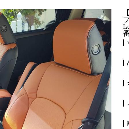
ブ
L
番