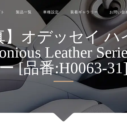
プト
製品一覧
車種設定
装着ギャラリー
お問い合
真】オデッセイ ハ
monious Leather 
ー [品番:H0063-31