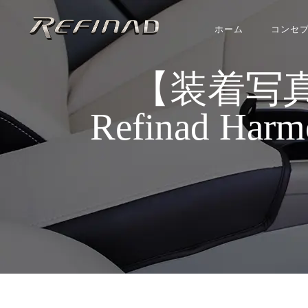
ホーム
コンセ
【装着写
Refinad Har