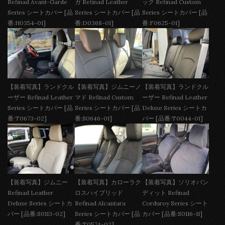
Refinad Avant-Garde
ガ Refinad Leather
ック Refinad Custom
Series シートカバー [品
Series シートカバー [品
Series シートカバー [品
番:H0354-01]
番:D0368-01]
番:F0625-01]
【装着写真】ランドクル
【装着写真】ジムニーノ
【装着写真】ランドクル
ーザー Refinad Leather
マド Refinad Custom
ーザー Refinad Leather
Series シートカバー [品
Series シートカバー [品
Deluxe Series シートカ
番:T0673-02]
番:S0646-01]
バー [品番:T0044-01]
【装着写真】ジムニー
【装着写真】カローラク
【装着写真】ソリオバン
Refinad Leather
ロスハイブリッド
ディット Refinad
Deluxe Series シートカ
Refinad Alcantara
Corduroy Series シート
バー [品番:S0113-02]
Series シートカバー [品
カバー [品番:S0116-11]
番:T0574-02]