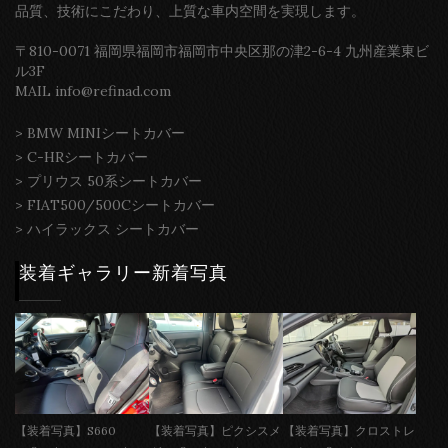
品質、技術にこだわり、上質な車内空間を実現します。
〒810-0071 福岡県福岡市福岡市中央区那の津2-6-4 九州産業東ビ
ル3F
MAIL info@refinad.com
>
BMW MINIシートカバー
>
C-HRシートカバー
>
プリウス 50系シートカバー
>
FIAT500/500Cシートカバー
>
ハイラックス シートカバー
装着ギャラリー新着写真
【装着写真】S660
【装着写真】ピクシスメ
【装着写真】クロストレ