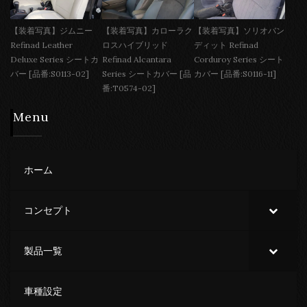
【装着写真】ジムニー
【装着写真】カローラク
【装着写真】ソリオバン
Refinad Leather
ロスハイブリッド
ディット Refinad
Deluxe Series シートカ
Refinad Alcantara
Corduroy Series シート
バー [品番:S0113-02]
Series シートカバー [品
カバー [品番:S0116-11]
番:T0574-02]
Menu
ホーム
コンセプト
製品一覧
車種設定