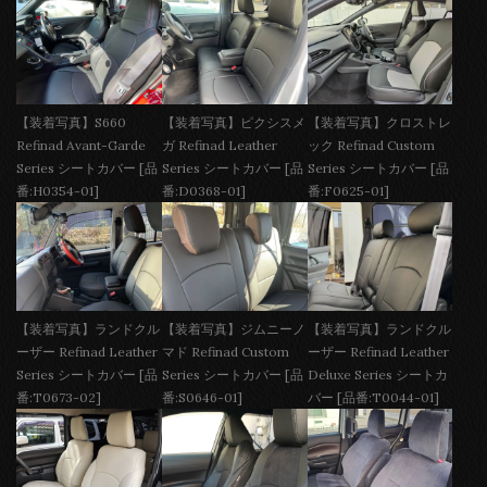
【装着写真】S660
【装着写真】ピクシスメ
【装着写真】クロストレ
Refinad Avant-Garde
ガ Refinad Leather
ック Refinad Custom
Series シートカバー [品
Series シートカバー [品
Series シートカバー [品
番:H0354-01]
番:D0368-01]
番:F0625-01]
【装着写真】ランドクル
【装着写真】ジムニーノ
【装着写真】ランドクル
ーザー Refinad Leather
マド Refinad Custom
ーザー Refinad Leather
Series シートカバー [品
Series シートカバー [品
Deluxe Series シートカ
番:T0673-02]
番:S0646-01]
バー [品番:T0044-01]