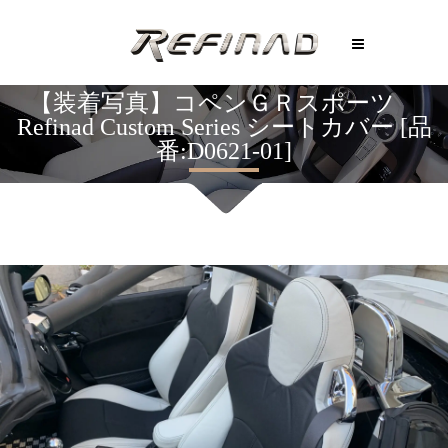
【装着写真】コペンＧＲスポーツ
Refinad Custom Series シートカバー [品
番:D0621-01]