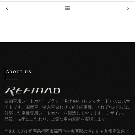
About us
自動車用シートカバーブランド Refinad（レフィナード）の公式サ
イトです。国産車・輸入車合わせて約340車種、それぞれの型式に
対応した車種専用シートカバーを製造しております。デザイン、
品質、技術にこだわり、上質な車内空間を実現します。
〒810-0071 福岡県福岡市福岡市中央区那の津2-6-4 九州産業東ビ