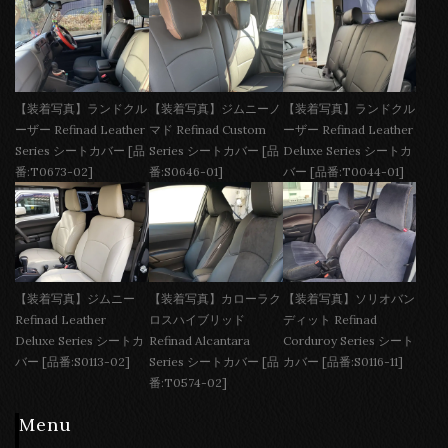
【装着写真】ランドクル
【装着写真】ジムニーノ
【装着写真】ランドクル
ーザー Refinad Leather
マド Refinad Custom
ーザー Refinad Leather
Series シートカバー [品
Series シートカバー [品
Deluxe Series シートカ
番:T0673-02]
番:S0646-01]
バー [品番:T0044-01]
【装着写真】ジムニー
【装着写真】カローラク
【装着写真】ソリオバン
Refinad Leather
ロスハイブリッド
ディット Refinad
Deluxe Series シートカ
Refinad Alcantara
Corduroy Series シート
バー [品番:S0113-02]
Series シートカバー [品
カバー [品番:S0116-11]
番:T0574-02]
Menu