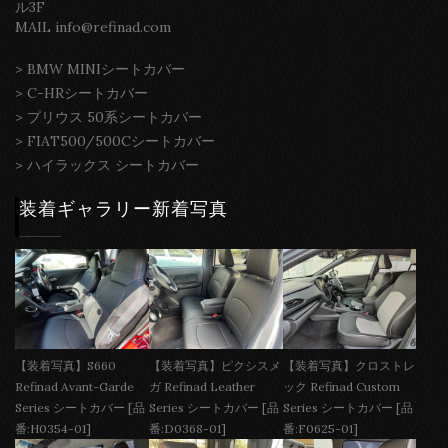
ル3F
MAIL info@refinad.com
>
BMW MINIシートカバー
>
C-HRシートカバー
>
プリウス 50系シートカバー
>
FIAT500/500Cシートカバー
>
ハイラックス シートカバー
装着ギャラリー新着写真
【装着写真】S660
【装着写真】ピクシスメ
【装着写真】クロストレ
Refinad Avant-Garde
ガ Refinad Leather
ック Refinad Custom
Series シートカバー [品
Series シートカバー [品
Series シートカバー [品
番:H0354-01]
番:D0368-01]
番:F0625-01]