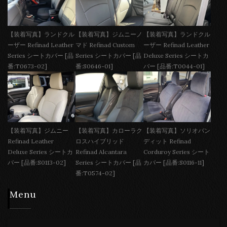
【装着写真】ランドクル
【装着写真】ジムニーノ
【装着写真】ランドクル
ーザー Refinad Leather
マド Refinad Custom
ーザー Refinad Leather
Series シートカバー [品
Series シートカバー [品
Deluxe Series シートカ
番:T0673-02]
番:S0646-01]
バー [品番:T0044-01]
【装着写真】ジムニー
【装着写真】カローラク
【装着写真】ソリオバン
Refinad Leather
ロスハイブリッド
ディット Refinad
Deluxe Series シートカ
Refinad Alcantara
Corduroy Series シート
バー [品番:S0113-02]
Series シートカバー [品
カバー [品番:S0116-11]
番:T0574-02]
Menu