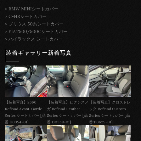
>
BMW MINIシートカバー
>
C-HRシートカバー
>
プリウス 50系シートカバー
>
FIAT500/500Cシートカバー
>
ハイラックス シートカバー
装着ギャラリー新着写真
【装着写真】S660
【装着写真】ピクシスメ
【装着写真】クロストレ
Refinad Avant-Garde
ガ Refinad Leather
ック Refinad Custom
Series シートカバー [品
Series シートカバー [品
Series シートカバー [品
番:H0354-01]
番:D0368-01]
番:F0625-01]