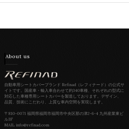
About us
自動車用シートカバーブランド Refinad（レフィナード）の公式サ
イトです。国産車・輸入車合わせて約340車種、それぞれの型式に
対応した車種専用シートカバーを製造しております。デザイン、
品質、技術にこだわり、上質な車内空間を実現します。
〒810-0071 福岡県福岡市福岡市中央区那の津2-6-4 九州産業東ビ
ル3F
MAIL info@refinad.com