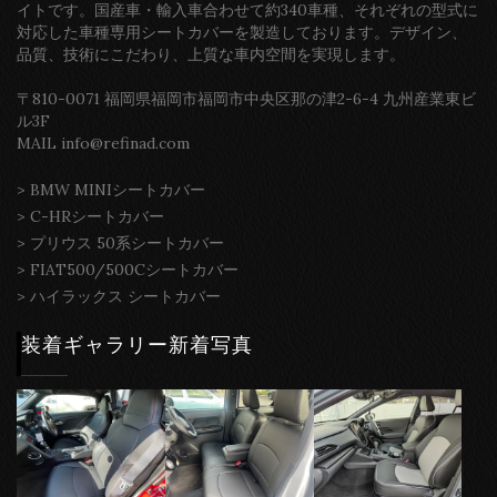
イトです。国産車・輸入車合わせて約340車種、それぞれの型式に
対応した車種専用シートカバーを製造しております。デザイン、
品質、技術にこだわり、上質な車内空間を実現します。
〒810-0071 福岡県福岡市福岡市中央区那の津2-6-4 九州産業東ビ
ル3F
MAIL info@refinad.com
>
BMW MINIシートカバー
>
C-HRシートカバー
>
プリウス 50系シートカバー
>
FIAT500/500Cシートカバー
>
ハイラックス シートカバー
装着ギャラリー新着写真