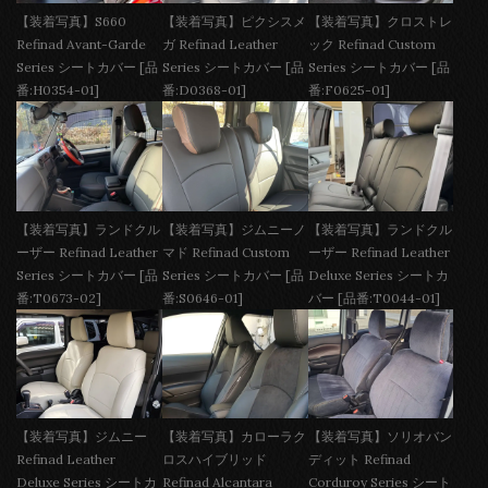
【装着写真】S660
【装着写真】ピクシスメ
【装着写真】クロストレ
Refinad Avant-Garde
ガ Refinad Leather
ック Refinad Custom
Series シートカバー [品
Series シートカバー [品
Series シートカバー [品
番:H0354-01]
番:D0368-01]
番:F0625-01]
【装着写真】ランドクル
【装着写真】ジムニーノ
【装着写真】ランドクル
ーザー Refinad Leather
マド Refinad Custom
ーザー Refinad Leather
Series シートカバー [品
Series シートカバー [品
Deluxe Series シートカ
番:T0673-02]
番:S0646-01]
バー [品番:T0044-01]
【装着写真】ジムニー
【装着写真】カローラク
【装着写真】ソリオバン
Refinad Leather
ロスハイブリッド
ディット Refinad
Deluxe Series シートカ
Refinad Alcantara
Corduroy Series シート