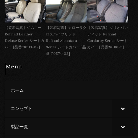
【装着写真】ジムニー
【装着写真】カローラク
【装着写真】ソリオバン
Refinad Leather
ロスハイブリッド
ディット Refinad
Deluxe Series シートカ
Refinad Alcantara
Corduroy Series シート
バー [品番:S0113-02]
Series シートカバー [品
カバー [品番:S0116-11]
番:T0574-02]
Menu
ホーム
コンセプト
製品一覧