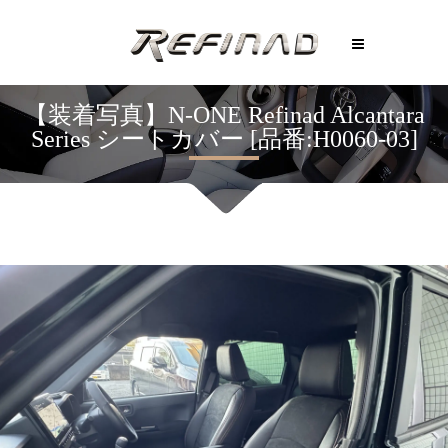
【装着写真】N-ONE Refinad Alcantara
Series シートカバー [品番:H0060-03]