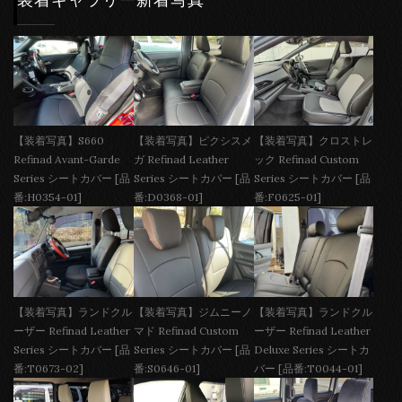
【装着写真】S660
【装着写真】ピクシスメ
【装着写真】クロストレ
Refinad Avant-Garde
ガ Refinad Leather
ック Refinad Custom
Series シートカバー [品
Series シートカバー [品
Series シートカバー [品
番:H0354-01]
番:D0368-01]
番:F0625-01]
【装着写真】ランドクル
【装着写真】ジムニーノ
【装着写真】ランドクル
ーザー Refinad Leather
マド Refinad Custom
ーザー Refinad Leather
Series シートカバー [品
Series シートカバー [品
Deluxe Series シートカ
番:T0673-02]
番:S0646-01]
バー [品番:T0044-01]