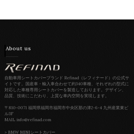
About us
自動車用シートカバーブランド Refinad（レフィナード）の公式サ
イトです。国産車・輸入車合わせて約340車種、それぞれの型式に
対応した車種専用シートカバーを製造しております。デザイン、
品質、技術にこだわり、上質な車内空間を実現します。
〒810-0071 福岡県福岡市福岡市中央区那の津2-6-4 九州産業東ビ
ル3F
MAIL info@refinad.com
>
BMW MINIシートカバー