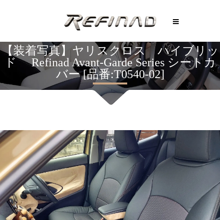
【装着写真】ヤリスクロス ハイブリッ
ド Refinad Avant-Garde Series シートカ
バー [品番:T0540-02]