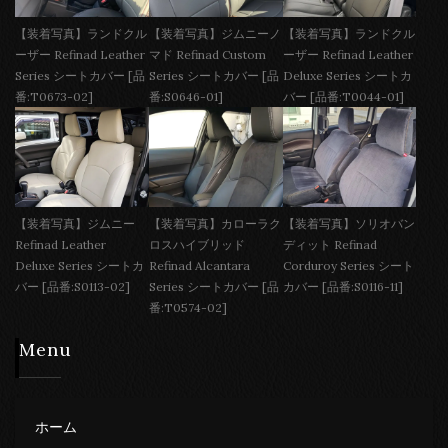
【装着写真】ランドクル
【装着写真】ジムニーノ
【装着写真】ランドクル
ーザー Refinad Leather
マド Refinad Custom
ーザー Refinad Leather
Series シートカバー [品
Series シートカバー [品
Deluxe Series シートカ
番:T0673-02]
番:S0646-01]
バー [品番:T0044-01]
【装着写真】ジムニー
【装着写真】カローラク
【装着写真】ソリオバン
Refinad Leather
ロスハイブリッド
ディット Refinad
Deluxe Series シートカ
Refinad Alcantara
Corduroy Series シート
バー [品番:S0113-02]
Series シートカバー [品
カバー [品番:S0116-11]
番:T0574-02]
Menu
ホーム