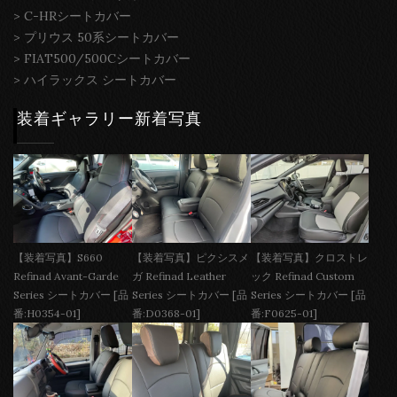
>
C-HRシートカバー
>
プリウス 50系シートカバー
>
FIAT500/500Cシートカバー
>
ハイラックス シートカバー
装着ギャラリー新着写真
【装着写真】S660
【装着写真】ピクシスメ
【装着写真】クロストレ
Refinad Avant-Garde
ガ Refinad Leather
ック Refinad Custom
Series シートカバー [品
Series シートカバー [品
Series シートカバー [品
番:H0354-01]
番:D0368-01]
番:F0625-01]