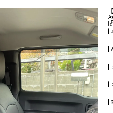
【
A
[