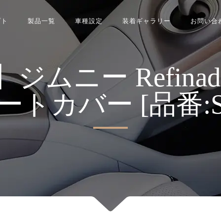
プト
製品一覧
車種設定
装着ギャラリー
お問い合
ニー Refinad Av
 シートカバー [品番:S0