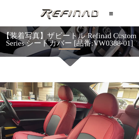
【装着写真】ザビートル Refinad Custom
Series シートカバー [品番:VW0388-01]