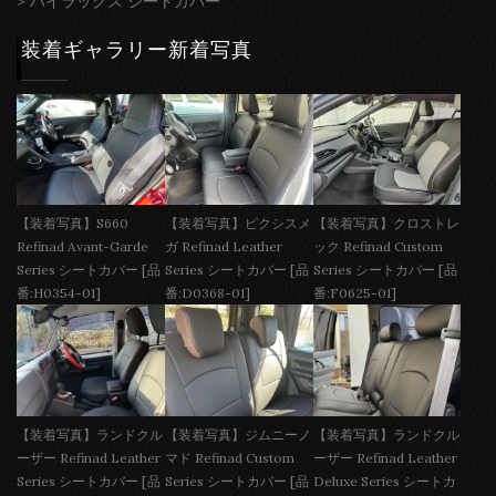
>
ハイラックス シートカバー
装着ギャラリー新着写真
【装着写真】S660
【装着写真】ピクシスメ
【装着写真】クロストレ
Refinad Avant-Garde
ガ Refinad Leather
ック Refinad Custom
Series シートカバー [品
Series シートカバー [品
Series シートカバー [品
番:H0354-01]
番:D0368-01]
番:F0625-01]
【装着写真】ランドクル
【装着写真】ジムニーノ
【装着写真】ランドクル
ーザー Refinad Leather
マド Refinad Custom
ーザー Refinad Leather
Series シートカバー [品
Series シートカバー [品
Deluxe Series シートカ