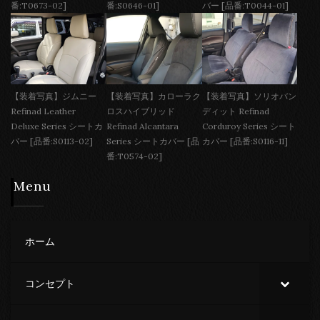
番:T0673-02]
番:S0646-01]
バー [品番:T0044-01]
【装着写真】ジムニー
【装着写真】カローラク
【装着写真】ソリオバン
Refinad Leather
ロスハイブリッド
ディット Refinad
Deluxe Series シートカ
Refinad Alcantara
Corduroy Series シート
バー [品番:S0113-02]
Series シートカバー [品
カバー [品番:S0116-11]
番:T0574-02]
Menu
ホーム
コンセプト