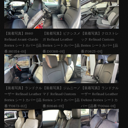
【装着写真】S660
【装着写真】ピクシスメ
【装着写真】クロストレ
Refinad Avant-Garde
ガ Refinad Leather
ック Refinad Custom
Series シートカバー [品
Series シートカバー [品
Series シートカバー [品
番:H0354-01]
番:D0368-01]
番:F0625-01]
【装着写真】ランドクル
【装着写真】ジムニーノ
【装着写真】ランドクル
ーザー Refinad Leather
マド Refinad Custom
ーザー Refinad Leather
Series シートカバー [品
Series シートカバー [品
Deluxe Series シートカ
番:T0673-02]
番:S0646-01]
バー [品番:T0044-01]