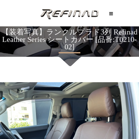
【装着写真】ランクルプラド3列 Refinad
Leather Series シートカバー [品番:T0210-
02]