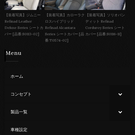
【装着写真】ジムニー
【装着写真】カローラク
【装着写真】ソリオバン
Refinad Leather
ロスハイブリッド
ディット Refinad
Deluxe Series シートカ
Refinad Alcantara
Corduroy Series シート
バー [品番:S0113-02]
Series シートカバー [品
カバー [品番:S0116-11]
番:T0574-02]
Menu
ホーム
コンセプト
製品一覧
車種設定