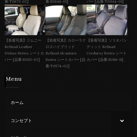
番:T0673-02]
番:S0646-01]
バー [品番:T0044-01]
【装着写真】ジムニー
【装着写真】カローラク
【装着写真】ソリオバン
Refinad Leather
ロスハイブリッド
ディット Refinad
Deluxe Series シートカ
Refinad Alcantara
Corduroy Series シート
バー [品番:S0113-02]
Series シートカバー [品
カバー [品番:S0116-11]
番:T0574-02]
Menu
ホーム
コンセプト