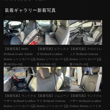
装着ギャラリー新着写真
【装着写真】S660
【装着写真】ピクシスメ
【装着写真】クロストレ
Refinad Avant-Garde
ガ Refinad Leather
ック Refinad Custom
Series シートカバー [品
Series シートカバー [品
Series シートカバー [品
番:H0354-01]
番:D0368-01]
番:F0625-01]
【装着写真】ランドクル
【装着写真】ジムニーノ
【装着写真】ランドクル
ーザー Refinad Leather
マド Refinad Custom
ーザー Refinad Leather
Series シートカバー [品
Series シートカバー [品
Deluxe Series シートカ