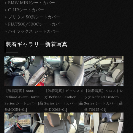
>
BMW MINIシートカバー
>
C-HRシートカバー
>
プリウス 50系シートカバー
>
FIAT500/500Cシートカバー
>
ハイラックス シートカバー
装着ギャラリー新着写真
【装着写真】S660
【装着写真】ピクシスメ
【装着写真】クロストレ
Refinad Avant-Garde
ガ Refinad Leather
ック Refinad Custom
Series シートカバー [品
Series シートカバー [品
Series シートカバー [品
番:H0354-01]
番:D0368-01]
番:F0625-01]