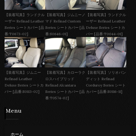
【装着写真】ランドクル
【装着写真】ジムニーノ
【装着写真】ランドクル
ーザー Refinad Leather
マド Refinad Custom
ーザー Refinad Leather
Series シートカバー [品
Series シートカバー [品
Deluxe Series シートカ
番:T0673-02]
番:S0646-01]
バー [品番:T0044-01]
【装着写真】ジムニー
【装着写真】カローラク
【装着写真】ソリオバン
Refinad Leather
ロスハイブリッド
ディット Refinad
Deluxe Series シートカ
Refinad Alcantara
Corduroy Series シート
バー [品番:S0113-02]
Series シートカバー [品
カバー [品番:S0116-11]
番:T0574-02]
Menu
ホーム