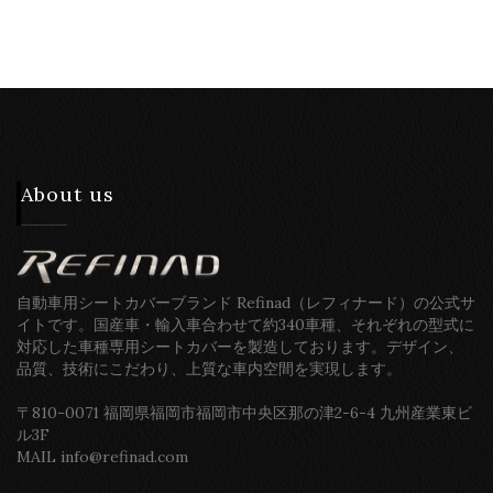
About us
自動車用シートカバーブランド Refinad（レフィナード）の公式サ
イトです。国産車・輸入車合わせて約340車種、それぞれの型式に
対応した車種専用シートカバーを製造しております。デザイン、
品質、技術にこだわり、上質な車内空間を実現します。
〒810-0071 福岡県福岡市福岡市中央区那の津2-6-4 九州産業東ビ
ル3F
MAIL info@refinad.com