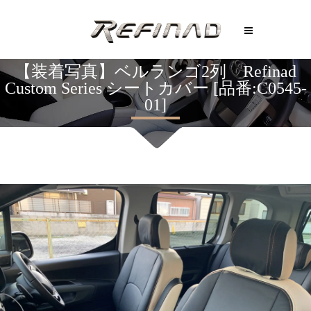
【装着写真】ベルランゴ2列 Refinad
Custom Series シートカバー [品番:C0545-
01]