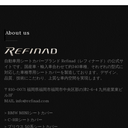
About us
自動車用シートカバーブランド Refinad（レフィナード）の公式サ
イトです。国産車・輸入車合わせて約340車種、それぞれの型式に
対応した車種専用シートカバーを製造しております。デザイン、
品質、技術にこだわり、上質な車内空間を実現します。
〒810-0071 福岡県福岡市福岡市中央区那の津2-6-4 九州産業東ビ
ル3F
MAIL info@refinad.com
>
BMW MINIシートカバー
>
C-HRシートカバー
>
プリウス 50系シートカバー