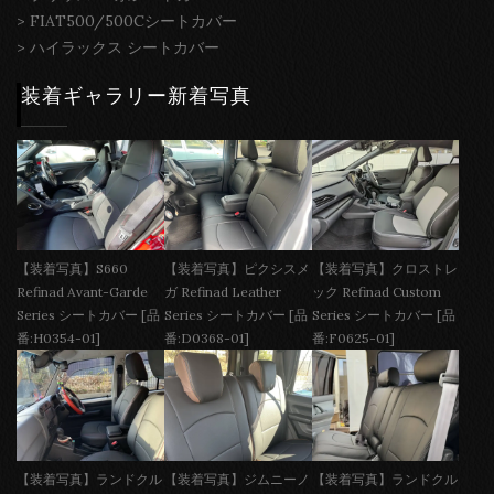
>
FIAT500/500Cシートカバー
>
ハイラックス シートカバー
装着ギャラリー新着写真
【装着写真】S660
【装着写真】ピクシスメ
【装着写真】クロストレ
Refinad Avant-Garde
ガ Refinad Leather
ック Refinad Custom
Series シートカバー [品
Series シートカバー [品
Series シートカバー [品
番:H0354-01]
番:D0368-01]
番:F0625-01]
【装着写真】ランドクル
【装着写真】ジムニーノ
【装着写真】ランドクル