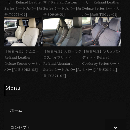
ーザー Refinad Leather
マド Refinad Custom
ーザー Refinad Leather
Series シートカバー [品
Series シートカバー [品
Deluxe Series シートカ
番:T0673-02]
番:S0646-01]
バー [品番:T0044-01]
【装着写真】ジムニー
【装着写真】カローラク
【装着写真】ソリオバン
Refinad Leather
ロスハイブリッド
ディット Refinad
Deluxe Series シートカ
Refinad Alcantara
Corduroy Series シート
バー [品番:S0113-02]
Series シートカバー [品
カバー [品番:S0116-11]
番:T0574-02]
Menu
ホーム
コンセプト