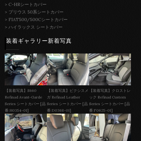
>
C-HRシートカバー
>
プリウス 50系シートカバー
>
FIAT500/500Cシートカバー
>
ハイラックス シートカバー
装着ギャラリー新着写真
【装着写真】S660
【装着写真】ピクシスメ
【装着写真】クロストレ
Refinad Avant-Garde
ガ Refinad Leather
ック Refinad Custom
Series シートカバー [品
Series シートカバー [品
Series シートカバー [品
番:H0354-01]
番:D0368-01]
番:F0625-01]