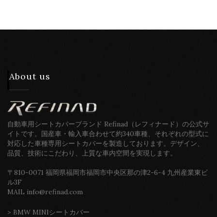
About us
自動車用シートカバーブランド Refinad（レフィナード）の公式サ
イトです。国産車・輸入車合わせて約340車種、それぞれの型式に
対応した車種専用シートカバーを製造しております。デザイン、
品質、技術にこだわり、上質な車内空間を実現します。
〒810-0071 福岡県福岡市福岡市中央区那の津2-6-4 九州産業東ビ
ル3F
MAIL info@refinad.com
>
BMW MINIシートカバー