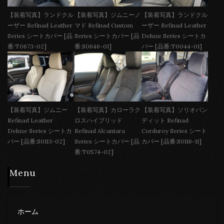
【装着写真】ランドクル
【装着写真】ジムニーノ
【装着写真】ランドクル
ーザー Refinad Leather
マド Refinad Custom
ーザー Refinad Leather
Series シートカバー [品
Series シートカバー [品
Deluxe Series シートカ
番:T0673-02]
番:S0646-01]
バー [品番:T0044-01]
【装着写真】ジムニー
【装着写真】カローラク
【装着写真】ソリオバン
Refinad Leather
ロスハイブリッド
ディット Refinad
Deluxe Series シートカ
Refinad Alcantara
Corduroy Series シート
バー [品番:S0113-02]
Series シートカバー [品
カバー [品番:S0116-11]
番:T0574-02]
Menu
ホーム