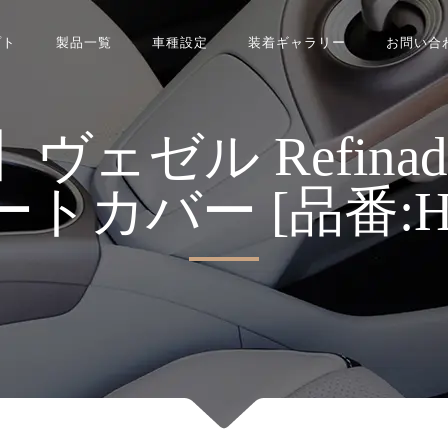
プト
製品一覧
車種設定
装着ギャラリー
お問い合
ゼル Refinad Av
シートカバー [品番:H03