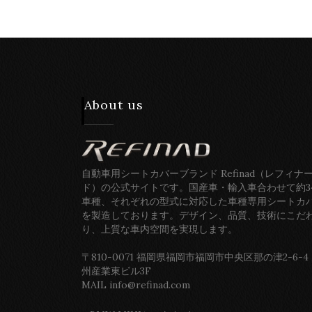
About us
自動車用シートカバーブランド Refinad（レフィナ
ド）の公式サイトです。国産車・輸入車合わせて約3
車種、それぞれの型式に対応した車種専用シートカ
を製造しております。デザイン、品質、技術にこだ
り、上質な車内空間を実現します。
〒810-0071 福岡県福岡市福岡市中央区那の津2-6-4
州産業東ビル3F
MAIL info@refinad.com