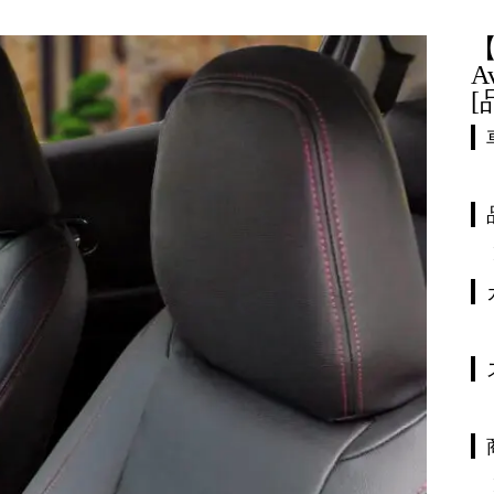
【
A
[