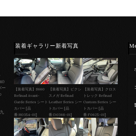
装着ギャラリー新着写真
M
ー
40
バー
【装着写真】S660
【装着写真】ピクシ
【装着写真】クロス
わ
Refinad Avant-
スメガ Refinad
トレック Refinad
Garde Series シート
Leather Series シー
Custom Series シー
カバー [品
トカバー [品
トカバー [品
 九
番:H0354-01]
番:D0368-01]
番:F0625-01]