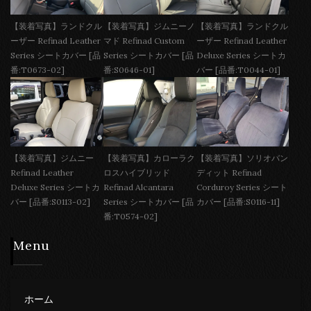
【装着写真】ランドクル
【装着写真】ジムニーノ
【装着写真】ランドクル
ーザー Refinad Leather
マド Refinad Custom
ーザー Refinad Leather
Series シートカバー [品
Series シートカバー [品
Deluxe Series シートカ
番:T0673-02]
番:S0646-01]
バー [品番:T0044-01]
【装着写真】ジムニー
【装着写真】カローラク
【装着写真】ソリオバン
Refinad Leather
ロスハイブリッド
ディット Refinad
Deluxe Series シートカ
Refinad Alcantara
Corduroy Series シート
バー [品番:S0113-02]
Series シートカバー [品
カバー [品番:S0116-11]
番:T0574-02]
Menu
ホーム