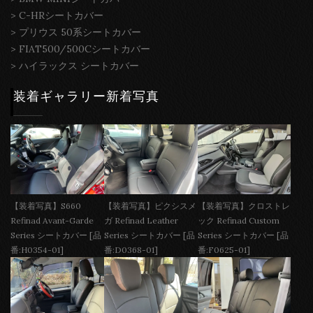
>
C-HRシートカバー
>
プリウス 50系シートカバー
>
FIAT500/500Cシートカバー
>
ハイラックス シートカバー
装着ギャラリー新着写真
【装着写真】S660
【装着写真】ピクシスメ
【装着写真】クロストレ
Refinad Avant-Garde
ガ Refinad Leather
ック Refinad Custom
Series シートカバー [品
Series シートカバー [品
Series シートカバー [品
番:H0354-01]
番:D0368-01]
番:F0625-01]