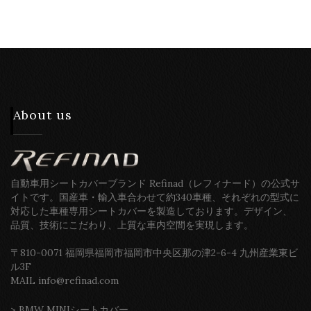
About us
自動車用シートカバーブランド Refinad（レフィナード）の公式サ
イトです。国産車・輸入車合わせて約340車種、それぞれの型式に
対応した車種専用シートカバーを製造しております。デザイン、
品質、技術にこだわり、上質な車内空間を実現します。
〒810-0071 福岡県福岡市福岡市中央区那の津2-6-4 九州産業東ビ
ル3F
MAIL info@refinad.com
>
BMW MINIシートカバー