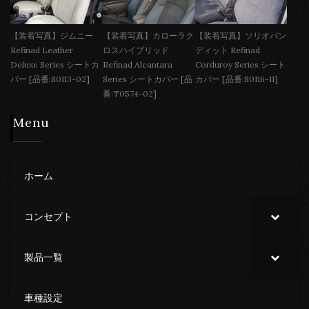
【装着写真】ジムニー
【装着写真】カローラク
【装着写真】ソリオバン
Refinad Leather
ロスハイブリッド
ディット Refinad
Deluxe Series シートカ
Refinad Alcantara
Corduroy Series シート
バー [品番:S0113-02]
Series シートカバー [品
カバー [品番:S0116-11]
番:T0574-02]
Menu
ホーム
コンセプト
製品一覧
車種設定