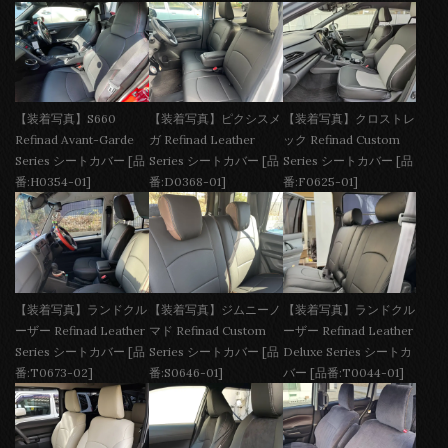
【装着写真】S660
【装着写真】ピクシスメ
【装着写真】クロストレ
Refinad Avant-Garde
ガ Refinad Leather
ック Refinad Custom
Series シートカバー [品
Series シートカバー [品
Series シートカバー [品
番:H0354-01]
番:D0368-01]
番:F0625-01]
【装着写真】ランドクル
【装着写真】ジムニーノ
【装着写真】ランドクル
ーザー Refinad Leather
マド Refinad Custom
ーザー Refinad Leather
Series シートカバー [品
Series シートカバー [品
Deluxe Series シートカ
番:T0673-02]
番:S0646-01]
バー [品番:T0044-01]