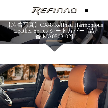
【装着写真】CX-8 Refinad Harmonious
Leather Series シートカバー [品
番:MA0503-02]