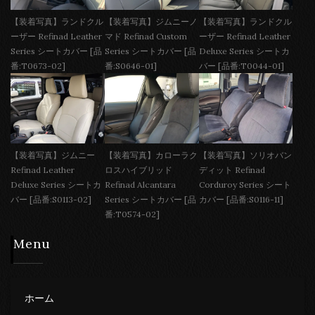
【装着写真】ランドクル
【装着写真】ジムニーノ
【装着写真】ランドクル
ーザー Refinad Leather
マド Refinad Custom
ーザー Refinad Leather
Series シートカバー [品
Series シートカバー [品
Deluxe Series シートカ
番:T0673-02]
番:S0646-01]
バー [品番:T0044-01]
【装着写真】ジムニー
【装着写真】カローラク
【装着写真】ソリオバン
Refinad Leather
ロスハイブリッド
ディット Refinad
Deluxe Series シートカ
Refinad Alcantara
Corduroy Series シート
バー [品番:S0113-02]
Series シートカバー [品
カバー [品番:S0116-11]
番:T0574-02]
Menu
ホーム