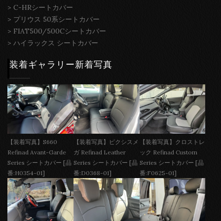
>
C-HRシートカバー
>
プリウス 50系シートカバー
>
FIAT500/500Cシートカバー
>
ハイラックス シートカバー
装着ギャラリー新着写真
【装着写真】S660
【装着写真】ピクシスメ
【装着写真】クロストレ
Refinad Avant-Garde
ガ Refinad Leather
ック Refinad Custom
Series シートカバー [品
Series シートカバー [品
Series シートカバー [品
番:H0354-01]
番:D0368-01]
番:F0625-01]