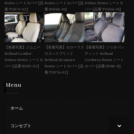
Series シートカバー [品
Series シートカバー [品
Deluxe Series シートカ
番:T0673-02]
番:S0646-01]
バー [品番:T0044-01]
【装着写真】ジムニー
【装着写真】カローラク
【装着写真】ソリオバン
Refinad Leather
ロスハイブリッド
ディット Refinad
Deluxe Series シートカ
Refinad Alcantara
Corduroy Series シート
バー [品番:S0113-02]
Series シートカバー [品
カバー [品番:S0116-11]
番:T0574-02]
Menu
ホーム
コンセプト