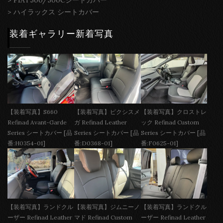
>
ハイラックス シートカバー
装着ギャラリー新着写真
【装着写真】S660
【装着写真】ピクシスメ
【装着写真】クロストレ
Refinad Avant-Garde
ガ Refinad Leather
ック Refinad Custom
Series シートカバー [品
Series シートカバー [品
Series シートカバー [品
番:H0354-01]
番:D0368-01]
番:F0625-01]
【装着写真】ランドクル
【装着写真】ジムニーノ
【装着写真】ランドクル
ーザー Refinad Leather
マド Refinad Custom
ーザー Refinad Leather