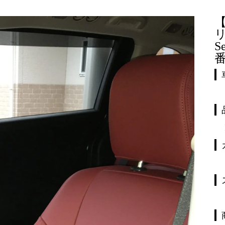
リ
S
番