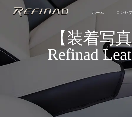
ホーム
コンセ
【装着写
Refinad Le