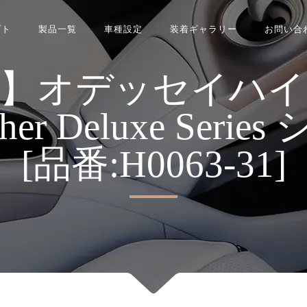
プト
製品一覧
車種設定
装着ギャラリー
お問い合
真】オデッセイハ
ather Deluxe Se
[品番:H0063-31]