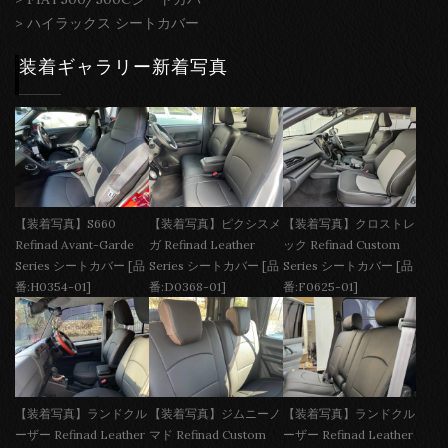
>
ハイラックス シートカバー
装着ギャラリー新着写真
【装着写真】S660
【装着写真】ピクシスメ
【装着写真】クロストレ
Refinad Avant-Garde
ガ Refinad Leather
ック Refinad Custom
Series シートカバー [品
Series シートカバー [品
Series シートカバー [品
番:H0354-01]
番:D0368-01]
番:F0625-01]
【装着写真】ランドクル
【装着写真】ジムニーノ
【装着写真】ランドクル
ーザー Refinad Leather
マド Refinad Custom
ーザー Refinad Leather