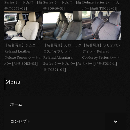
Series シートカバー [品
Series シートカバー [品
Deluxe Series シートカ
番:T0673-02]
番:S0646-01]
バー [品番:T0044-01]
【装着写真】ジムニー
【装着写真】カローラク
【装着写真】ソリオバン
Refinad Leather
ロスハイブリッド
ディット Refinad
Deluxe Series シートカ
Refinad Alcantara
Corduroy Series シート
バー [品番:S0113-02]
Series シートカバー [品
カバー [品番:S0116-11]
番:T0574-02]
Menu
ホーム
コンセプト