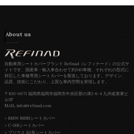
About us
自動車用シートカバーブランド Refinad（レフィナード）の公式サ
イトです。国産車・輸入車合わせて約340車種、それぞれの型式に
対応した車種専用シートカバーを製造しております。デザイン、
品質、技術にこだわり、上質な車内空間を実現します。
〒810-0071 福岡県福岡市福岡市中央区那の津2-6-4 九州産業東ビ
ル3F
MAIL info@refinad.com
>
BMW MINIシートカバー
>
C-HRシートカバー
>
プリウス 50系シートカバー