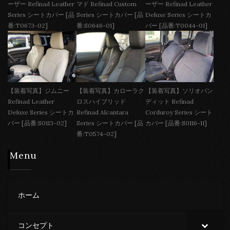
ーザー Refinad Leather
マド Refinad Custom
ーザー Refinad Leather
Series シートカバー [品
Series シートカバー [品
Deluxe Series シートカ
番:T0673-02]
番:S0646-01]
バー [品番:T0044-01]
【装着写真】ジムニー
【装着写真】カローラク
【装着写真】ソリオバン
Refinad Leather
ロスハイブリッド
ディット Refinad
Deluxe Series シートカ
Refinad Alcantara
Corduroy Series シート
バー [品番:S0113-02]
Series シートカバー [品
カバー [品番:S0116-11]
番:T0574-02]
Menu
ホーム
コンセプト