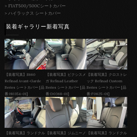
>
FIAT500/500Cシートカバー
>
ハイラックス シートカバー
装着ギャラリー新着写真
【装着写真】S660
【装着写真】ピクシスメ
【装着写真】クロストレ
Refinad Avant-Garde
ガ Refinad Leather
ック Refinad Custom
Series シートカバー [品
Series シートカバー [品
Series シートカバー [品
番:H0354-01]
番:D0368-01]
番:F0625-01]
【装着写真】ランドクル
【装着写真】ジムニーノ
【装着写真】ランドクル