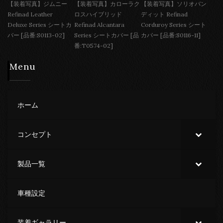
【装着写真】ジムニー
【装着写真】カローラク
【装着写真】ソリオバン
Refinad Leather
ロスハイブリッド
ディット Refinad
Deluxe Series シートカ
Refinad Alcantara
Corduroy Series シート
バー [品番:S0113-02]
Series シートカバー [品
カバー [品番:S0116-11]
番:T0574-02]
Menu
ホーム
コンセプト
製品一覧
車種設定
装着ギャラリー