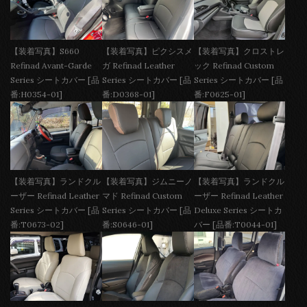
【装着写真】S660
【装着写真】ピクシスメ
【装着写真】クロストレ
Refinad Avant-Garde
ガ Refinad Leather
ック Refinad Custom
Series シートカバー [品
Series シートカバー [品
Series シートカバー [品
番:H0354-01]
番:D0368-01]
番:F0625-01]
【装着写真】ランドクル
【装着写真】ジムニーノ
【装着写真】ランドクル
ーザー Refinad Leather
マド Refinad Custom
ーザー Refinad Leather
Series シートカバー [品
Series シートカバー [品
Deluxe Series シートカ
番:T0673-02]
番:S0646-01]
バー [品番:T0044-01]