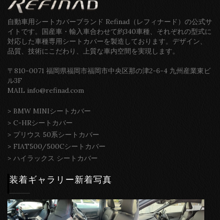
自動車用シートカバーブランド Refinad（レフィナード）の公式サ
イトです。国産車・輸入車合わせて約340車種、それぞれの型式に
対応した車種専用シートカバーを製造しております。デザイン、
品質、技術にこだわり、上質な車内空間を実現します。
〒810-0071 福岡県福岡市福岡市中央区那の津2-6-4 九州産業東ビ
ル3F
MAIL info@refinad.com
>
BMW MINIシートカバー
>
C-HRシートカバー
>
プリウス 50系シートカバー
>
FIAT500/500Cシートカバー
>
ハイラックス シートカバー
装着ギャラリー新着写真