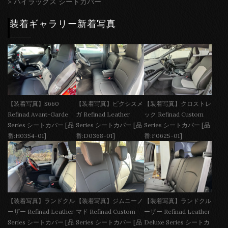
>
ハイラックス シートカバー
装着ギャラリー新着写真
【装着写真】S660
【装着写真】ピクシスメ
【装着写真】クロストレ
Refinad Avant-Garde
ガ Refinad Leather
ック Refinad Custom
Series シートカバー [品
Series シートカバー [品
Series シートカバー [品
番:H0354-01]
番:D0368-01]
番:F0625-01]
【装着写真】ランドクル
【装着写真】ジムニーノ
【装着写真】ランドクル
ーザー Refinad Leather
マド Refinad Custom
ーザー Refinad Leather
Series シートカバー [品
Series シートカバー [品
Deluxe Series シートカ