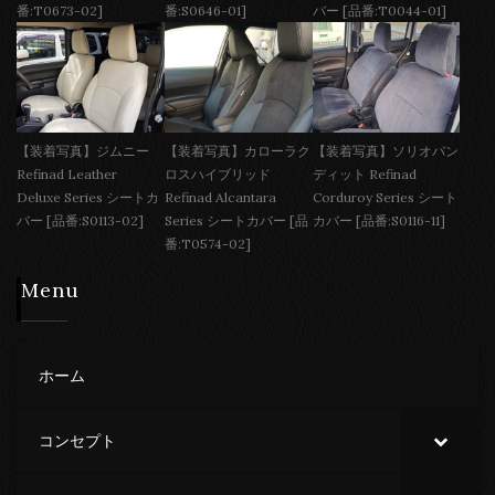
番:T0673-02]
番:S0646-01]
バー [品番:T0044-01]
【装着写真】ジムニー
【装着写真】カローラク
【装着写真】ソリオバン
Refinad Leather
ロスハイブリッド
ディット Refinad
Deluxe Series シートカ
Refinad Alcantara
Corduroy Series シート
バー [品番:S0113-02]
Series シートカバー [品
カバー [品番:S0116-11]
番:T0574-02]
Menu
ホーム
コンセプト