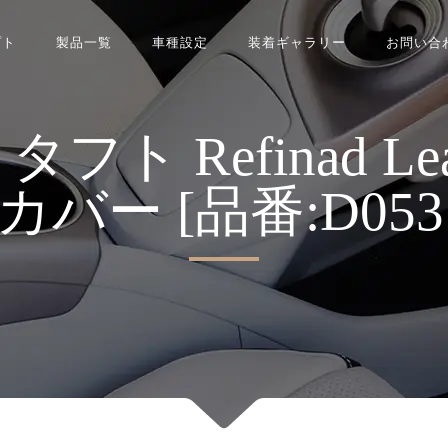
プト
製品一覧
車種設定
装着ギャラリー
お問い合
 Refinad Leathe
バー [品番:D0531