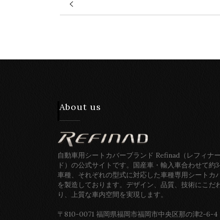
About us
自動車用シートカバーブランド Refinad（レフィナ
ド）の公式サイトです。国産車・輸入車合わせて約3
車種、それぞれの型式に対応した車種専用シートカ
を製造しております。デザイン、品質、技術にこだ
り、上質な車内空間を実現します。
〒810-0071 福岡県福岡市福岡市中央区那の津2-6-4