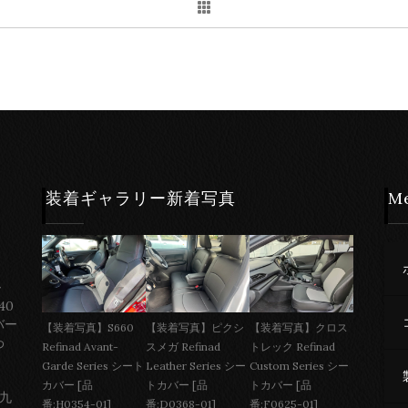
装着ギャラリー新着写真
M
ー
40
バー
【装着写真】S660
【装着写真】ピクシ
【装着写真】クロス
わ
Refinad Avant-
スメガ Refinad
トレック Refinad
Garde Series シート
Leather Series シー
Custom Series シー
カバー [品
トカバー [品
トカバー [品
 九
番:H0354-01]
番:D0368-01]
番:F0625-01]