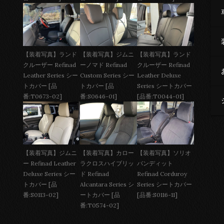
【装着写真】ジムニ
【装着写真】ランド
【装着写真】ランド
ーノマド Refinad
クルーザー Refinad
クルーザー Refinad
Custom Series シー
Leather Deluxe
Leather Series シー
トカバー [品
Series シートカバー
トカバー [品
番:S0646-01]
[品番:T0044-01]
番:T0673-02]
【装着写真】ジムニ
【装着写真】カロー
【装着写真】ソリオ
ー Refinad Leather
ラクロスハイブリッ
バンディット
Deluxe Series シー
ド Refinad
Refinad Corduroy
トカバー [品
Alcantara Series シ
Series シートカバー
番:S0113-02]
ートカバー [品
[品番:S0116-11]
番:T0574-02]