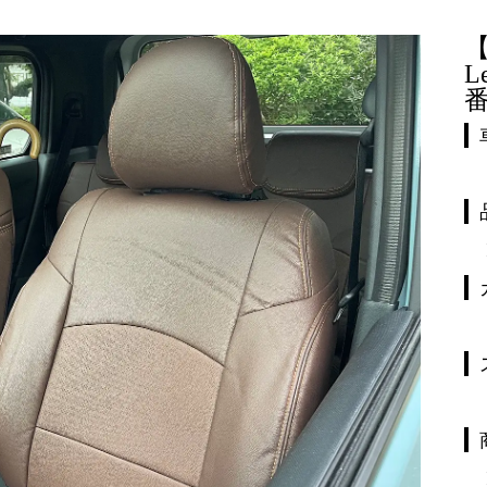
【
L
番