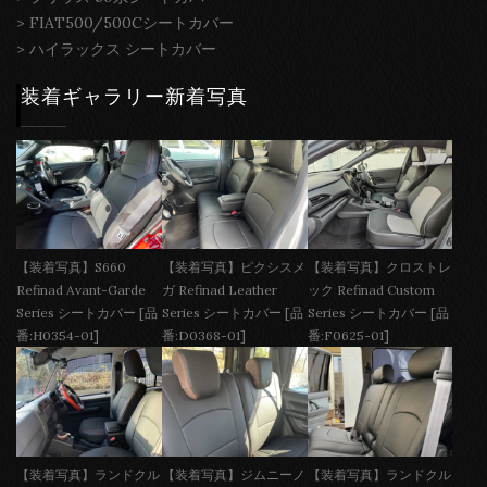
>
FIAT500/500Cシートカバー
>
ハイラックス シートカバー
装着ギャラリー新着写真
【装着写真】S660
【装着写真】ピクシスメ
【装着写真】クロストレ
Refinad Avant-Garde
ガ Refinad Leather
ック Refinad Custom
Series シートカバー [品
Series シートカバー [品
Series シートカバー [品
番:H0354-01]
番:D0368-01]
番:F0625-01]
【装着写真】ランドクル
【装着写真】ジムニーノ
【装着写真】ランドクル