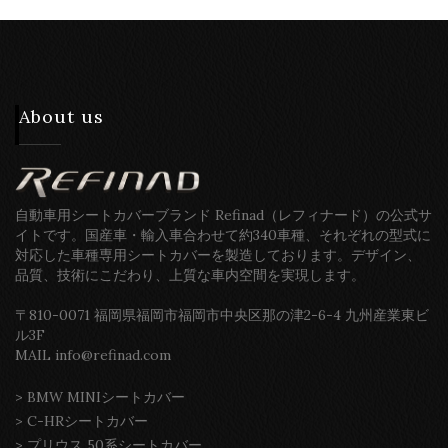
About us
自動車用シートカバーブランド Refinad（レフィナード）の公式サ
イトです。国産車・輸入車合わせて約340車種、それぞれの型式に
対応した車種専用シートカバーを製造しております。デザイン、
品質、技術にこだわり、上質な車内空間を実現します。
〒810-0071 福岡県福岡市福岡市中央区那の津2-6-4 九州産業東ビ
ル3F
MAIL info@refinad.com
>
BMW MINIシートカバー
>
C-HRシートカバー
>
プリウス 50系シートカバー