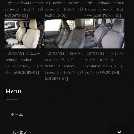
ーザー Refinad Leather
マド Refinad Custom
ーザー Refinad Leather
Series シートカバー [品
Series シートカバー [品
Deluxe Series シートカ
番:T0673-02]
番:S0646-01]
バー [品番:T0044-01]
【装着写真】ジムニー
【装着写真】カローラク
【装着写真】ソリオバン
Refinad Leather
ロスハイブリッド
ディット Refinad
Deluxe Series シートカ
Refinad Alcantara
Corduroy Series シート
バー [品番:S0113-02]
Series シートカバー [品
カバー [品番:S0116-11]
番:T0574-02]
Menu
ホーム
コンセプト