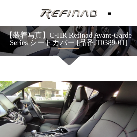
【装着写真】C-HR Refinad Avant-Garde
Series シートカバー [品番:T0389-01]