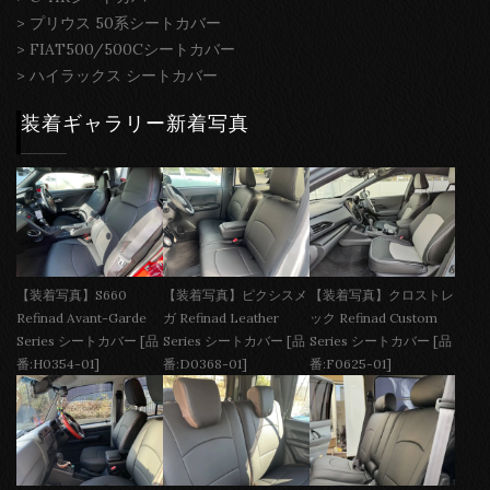
>
プリウス 50系シートカバー
>
FIAT500/500Cシートカバー
>
ハイラックス シートカバー
装着ギャラリー新着写真
【装着写真】S660
【装着写真】ピクシスメ
【装着写真】クロストレ
Refinad Avant-Garde
ガ Refinad Leather
ック Refinad Custom
Series シートカバー [品
Series シートカバー [品
Series シートカバー [品
番:H0354-01]
番:D0368-01]
番:F0625-01]