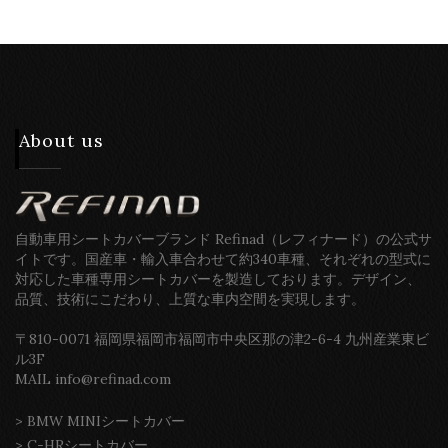
About us
自動車用シートカバーブランド Refinad（レフィナード）の公式サ
イトです。国産車・輸入車合わせて約340車種、それぞれの型式に
対応した車種専用シートカバーを製造しております。デザイン、
品質、技術にこだわり、上質な車内空間を実現します。
〒810-0071 福岡県福岡市福岡市中央区那の津2-6-4 九州産業東ビ
ル3F
MAIL info@refinad.com
>
BMW MINIシートカバー
>
C-HRシートカバー