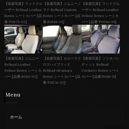
【装着写真】ランドクル
【装着写真】ジムニーノ
【装着写真】ランドクル
ーザー Refinad Leather
マド Refinad Custom
ーザー Refinad Leather
Series シートカバー [品
Series シートカバー [品
Deluxe Series シートカ
番:T0673-02]
番:S0646-01]
バー [品番:T0044-01]
【装着写真】ジムニー
【装着写真】カローラク
【装着写真】ソリオバン
Refinad Leather
ロスハイブリッド
ディット Refinad
Deluxe Series シートカ
Refinad Alcantara
Corduroy Series シート
バー [品番:S0113-02]
Series シートカバー [品
カバー [品番:S0116-11]
番:T0574-02]
Menu
ホーム