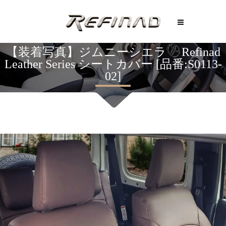
【装着写真】ジムニーシエラ Refinad
Leather Series シートカバー [品番:S0113-
02]