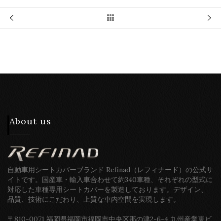
About us
自動車用シートカバーブランド Refinad（レフィナード）の公式サ
イトです。国産車・輸入車合わせて約340車種、それぞれの型式に
対応した車種専用シートカバーを製造しております。デザイン、
品質、技術にこだわり、上質な車内空間を実現します。
〒810-0071 福岡県福岡市福岡市中央区那の津2-6-4 九州産業東ビ