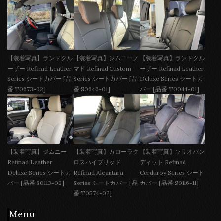
【装着写真】ランドクル
【装着写真】ジムニーノ
【装着写真】ランドクル
ーザー Refinad Leather
マド Refinad Custom
ーザー Refinad Leather
Series シートカバー [品
Series シートカバー [品
Deluxe Series シートカ
番:T0673-02]
番:S0646-01]
バー [品番:T0044-01]
【装着写真】ジムニー
【装着写真】カローラク
【装着写真】ソリオバン
Refinad Leather
ロスハイブリッド
ディット Refinad
Deluxe Series シートカ
Refinad Alcantara
Corduroy Series シート
バー [品番:S0113-02]
Series シートカバー [品
カバー [品番:S0116-11]
番:T0574-02]
Menu