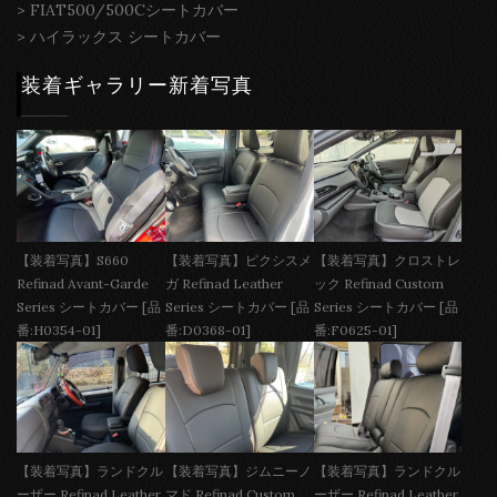
>
FIAT500/500Cシートカバー
>
ハイラックス シートカバー
装着ギャラリー新着写真
【装着写真】S660
【装着写真】ピクシスメ
【装着写真】クロストレ
Refinad Avant-Garde
ガ Refinad Leather
ック Refinad Custom
Series シートカバー [品
Series シートカバー [品
Series シートカバー [品
番:H0354-01]
番:D0368-01]
番:F0625-01]
【装着写真】ランドクル
【装着写真】ジムニーノ
【装着写真】ランドクル
ーザー Refinad Leather
マド Refinad Custom
ーザー Refinad Leather