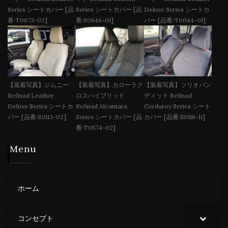
Series シートカバー [品
Series シートカバー [品
Deluxe Series シートカ
番:T0673-02]
番:S0646-01]
バー [品番:T0044-01]
【装着写真】ジムニー
【装着写真】カローラク
【装着写真】ソリオバン
Refinad Leather
ロスハイブリッド
ディット Refinad
Deluxe Series シートカ
Refinad Alcantara
Corduroy Series シート
バー [品番:S0113-02]
Series シートカバー [品
カバー [品番:S0116-11]
番:T0574-02]
Menu
ホーム
コンセプト