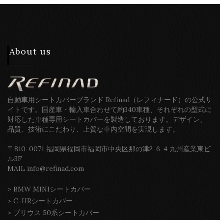
About us
自動車用シートカバーブランド Refinad（レフィナード）の公式サ
イトです。国産車・輸入車合わせて約340車種、それぞれの型式に
対応した車種専用シートカバーを製造しております。デザイン、
品質、技術にこだわり、上質な車内空間を実現します。
〒810-0071 福岡県福岡市福岡市中央区那の津2-6-4 九州産業東ビ
ル3F
MAIL info@refinad.com
>
BMW MINIシートカバー
>
C-HRシートカバー
>
プリウス 50系シートカバー