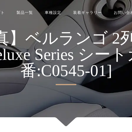
プト
製品一覧
車種設定
装着ギャラリー
お問い合
】ベルランゴ 2列 R
 Deluxe Series シ
番:C0545-01]