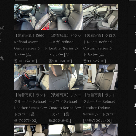
ー
40
バー
【装着写真】S660
【装着写真】ピクシ
【装着写真】クロス
わ
Refinad Avant-
スメガ Refinad
トレック Refinad
Garde Series シート
Leather Series シー
Custom Series シー
カバー [品
トカバー [品
トカバー [品
 九
番:H0354-01]
番:D0368-01]
番:F0625-01]
【装着写真】ジムニ
【装着写真】ランド
【装着写真】ランド
ーノマド Refinad
クルーザー Refinad
クルーザー Refinad
Custom Series シー
Leather Deluxe
Leather Series シー
トカバー [品
Series シートカバー
トカバー [品
番:S0646-01]
[品番:T0044-01]
番:T0673-02]