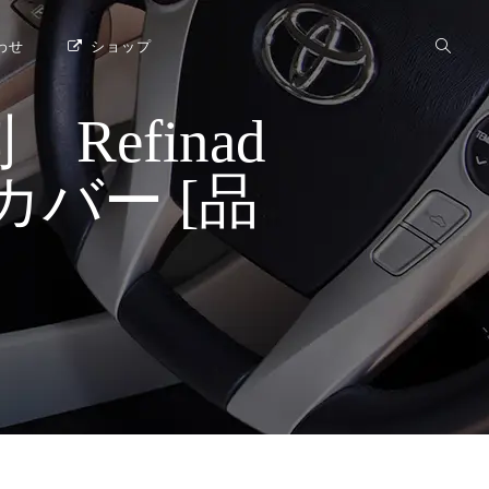
わせ
ショップ
efinad
ートカバー [品