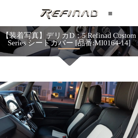
【装着写真】デリカD：5 Refinad Custom
Series シートカバー [品番:MI0164-14]