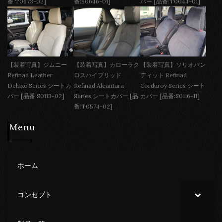
番:T0673-02]
番:S0646-01]
バー [品番:T0044-01]
【装着写真】ジムニー
【装着写真】カローラク
【装着写真】ソリオバン
Refinad Leather
ロスハイブリッド
ディット Refinad
Deluxe Series シートカ
Refinad Alcantara
Corduroy Series シート
バー [品番:S0113-02]
Series シートカバー [品
カバー [品番:S0116-11]
番:T0574-02]
Menu
ホーム
コンセプト