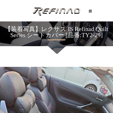
【装着写真】レクサス IS Refinad Quilt
Series シートカバー [品番:TY2-29]