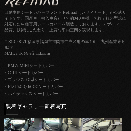
自動車用シートカバーブランド Refinad（レフィナード）の公式サ
イトです。国産車・輸入車合わせて約340車種、それぞれの型式に
対応した車種専用シートカバーを製造しております。デザイン、
品質、技術にこだわり、上質な車内空間を実現します。
〒810-0071 福岡県福岡市福岡市中央区那の津2-6-4 九州産業東ビ
ル3F
MAIL info@refinad.com
>
BMW MINIシートカバー
>
C-HRシートカバー
>
プリウス 50系シートカバー
>
FIAT500/500Cシートカバー
>
ハイラックス シートカバー
装着ギャラリー新着写真