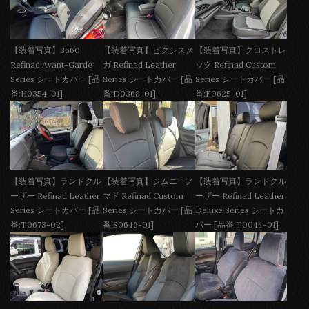
【装着写真】S660
【装着写真】ピクシスメ
【装着写真】クロストレ
Refinad Avant-Garde
ガ Refinad Leather
ック Refinad Custom
Series シートカバー [品
Series シートカバー [品
Series シートカバー [品
番:H0354-01]
番:D0368-01]
番:F0625-01]
【装着写真】ランドクル
【装着写真】ジムニーノ
【装着写真】ランドクル
ーザー Refinad Leather
マド Refinad Custom
ーザー Refinad Leather
Series シートカバー [品
Series シートカバー [品
Deluxe Series シートカ
番:T0673-02]
番:S0646-01]
バー [品番:T0044-01]