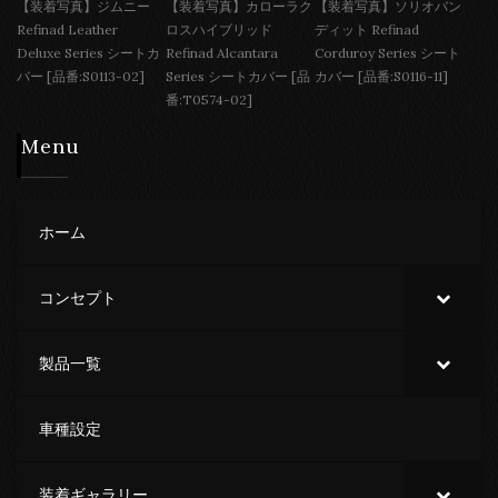
【装着写真】ジムニー
【装着写真】カローラク
【装着写真】ソリオバン
Refinad Leather
ロスハイブリッド
ディット Refinad
Deluxe Series シートカ
Refinad Alcantara
Corduroy Series シート
バー [品番:S0113-02]
Series シートカバー [品
カバー [品番:S0116-11]
番:T0574-02]
Menu
ホーム
コンセプト
製品一覧
車種設定
装着ギャラリー