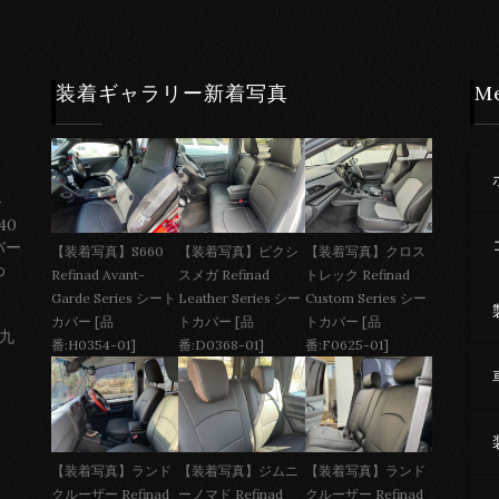
装着ギャラリー新着写真
M
ー
40
バー
【装着写真】S660
【装着写真】ピクシ
【装着写真】クロス
わ
Refinad Avant-
スメガ Refinad
トレック Refinad
Garde Series シート
Leather Series シー
Custom Series シー
カバー [品
トカバー [品
トカバー [品
 九
番:H0354-01]
番:D0368-01]
番:F0625-01]
【装着写真】ジムニ
【装着写真】ランド
【装着写真】ランド
ーノマド Refinad
クルーザー Refinad
クルーザー Refinad