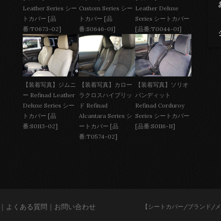
Custom Series シー
Leather Deluxe
Leather Series シー
トカバー [品
Series シートカバー
トカバー [品
番:S0646-01]
[品番:T0044-01]
番:T0673-02]
【装着写真】ジムニ
【装着写真】カロー
【装着写真】ソリオ
ー Refinad Leather
ラクロスハイブリッ
バンディット
Deluxe Series シー
ド Refinad
Refinad Corduroy
トカバー [品
Alcantara Series シ
Series シートカバー
番:S0113-02]
ートカバー [品
[品番:S0116-11]
番:T0574-02]
｜
よくある質問
｜
お問い合わせ
【シートカバー/ブランド/メーカー/レザ