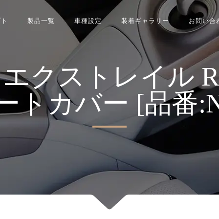
プト
製品一覧
車種設定
装着ギャラリー
お問い合
ストレイル Refin
 シートカバー [品番:N0