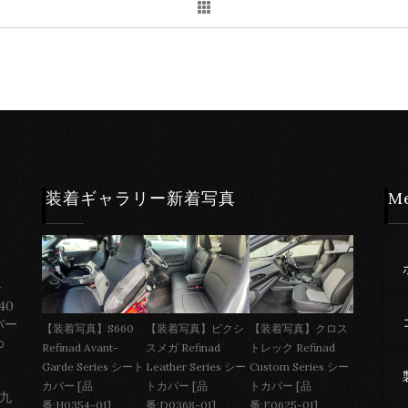
装着ギャラリー新着写真
M
ー
40
バー
【装着写真】S660
【装着写真】ピクシ
【装着写真】クロス
わ
Refinad Avant-
スメガ Refinad
トレック Refinad
Garde Series シート
Leather Series シー
Custom Series シー
カバー [品
トカバー [品
トカバー [品
 九
番:H0354-01]
番:D0368-01]
番:F0625-01]