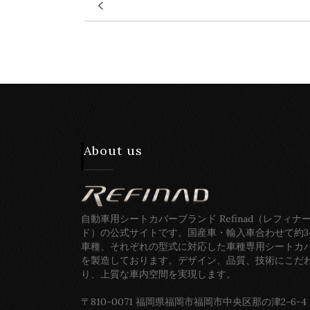
About us
自動車用シートカバーブランド Refinad（レフィナ
ド）の公式サイトです。国産車・輸入車合わせて約3
車種、それぞれの型式に対応した車種専用シートカ
を製造しております。デザイン、品質、技術にこだ
り、上質な車内空間を実現します。
〒810-0071 福岡県福岡市福岡市中央区那の津2-6-4