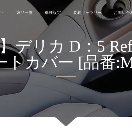
プト
製品一覧
車種設定
装着ギャラリー
お問い合
カ D：5 Refina
シートカバー [品番:MI