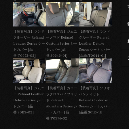
【装着写真】ジムニ
【装着写真】ランド
【装着写真】ランド
ーノマド Refinad
クルーザー Refinad
クルーザー Refinad
Custom Series シー
Leather Deluxe
Leather Series シー
トカバー [品
Series シートカバー
トカバー [品
番:S0646-01]
[品番:T0044-01]
番:T0673-02]
【装着写真】ジムニ
【装着写真】カロー
【装着写真】ソリオ
ー Refinad Leather
ラクロスハイブリッ
バンディット
Deluxe Series シー
ド Refinad
Refinad Corduroy
トカバー [品
Alcantara Series シ
Series シートカバー
番:S0113-02]
ートカバー [品
[品番:S0116-11]
番:T0574-02]