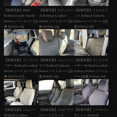
【装着写真】S660
【装着写真】ピクシスメ
【装着写真】クロストレ
Refinad Avant-Garde
ガ Refinad Leather
ック Refinad Custom
Series シートカバー [品
Series シートカバー [品
Series シートカバー [品
番:H0354-01]
番:D0368-01]
番:F0625-01]
【装着写真】ランドクル
【装着写真】ジムニーノ
【装着写真】ランドクル
ーザー Refinad Leather
マド Refinad Custom
ーザー Refinad Leather
Series シートカバー [品
Series シートカバー [品
Deluxe Series シートカ
番:T0673-02]
番:S0646-01]
バー [品番:T0044-01]
【装着写真】ジムニー
【装着写真】カローラク
【装着写真】ソリオバン
Refinad Leather
ロスハイブリッド
ディット Refinad