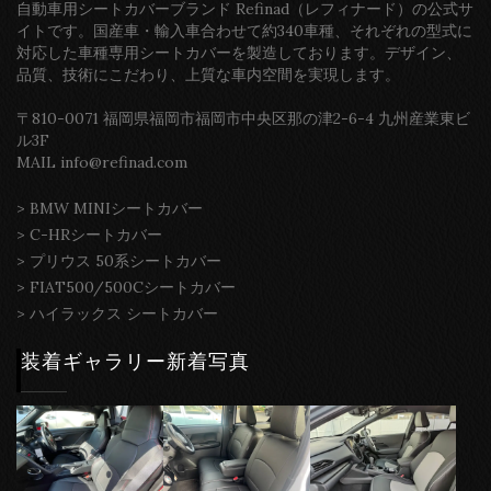
自動車用シートカバーブランド Refinad（レフィナード）の公式サ
イトです。国産車・輸入車合わせて約340車種、それぞれの型式に
対応した車種専用シートカバーを製造しております。デザイン、
品質、技術にこだわり、上質な車内空間を実現します。
〒810-0071 福岡県福岡市福岡市中央区那の津2-6-4 九州産業東ビ
ル3F
MAIL info@refinad.com
>
BMW MINIシートカバー
>
C-HRシートカバー
>
プリウス 50系シートカバー
>
FIAT500/500Cシートカバー
>
ハイラックス シートカバー
装着ギャラリー新着写真