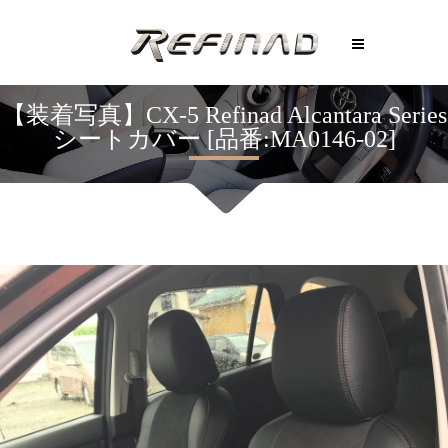
【装着写真】CX-5 Refinad Alcantara Series
シートカバー [品番:MA0146-02]