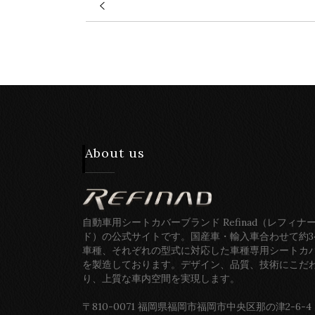
About us
自動車用シートカバーブランド Refinad（レフィナ
ド）の公式サイトです。国産車・輸入車合わせて約3
車種、それぞれの型式に対応した車種専用シートカ
を製造しております。デザイン、品質、技術にこだ
り、上質な車内空間を実現します。
〒810-0071 福岡県福岡市福岡市中央区那の津2-6-4