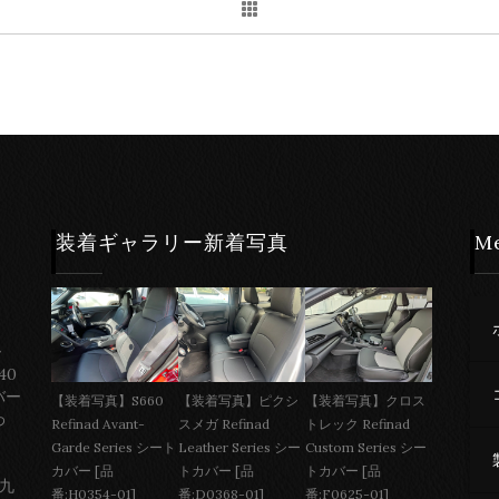
装着ギャラリー新着写真
M
ー
40
バー
【装着写真】S660
【装着写真】ピクシ
【装着写真】クロス
わ
Refinad Avant-
スメガ Refinad
トレック Refinad
Garde Series シート
Leather Series シー
Custom Series シー
カバー [品
トカバー [品
トカバー [品
 九
番:H0354-01]
番:D0368-01]
番:F0625-01]