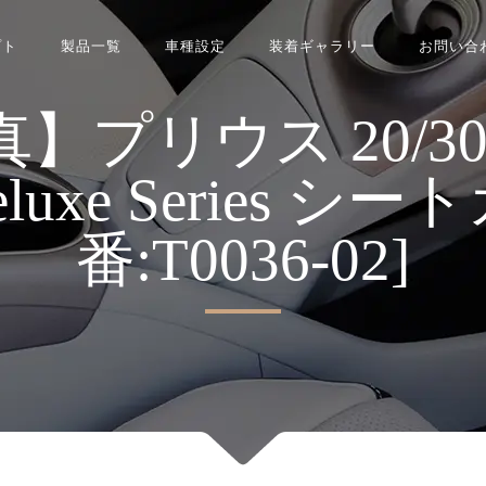
プト
製品一覧
車種設定
装着ギャラリー
お問い合
プリウス 20/30系 
 Deluxe Series シ
番:T0036-02]