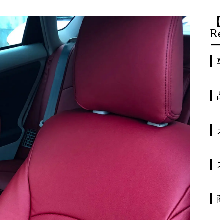
【
R
ー