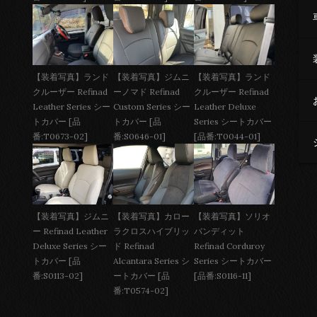
【装着写真】ジムニ
【装着写真】ランド
【装着写真】ランド
ーノマド Refinad
クルーザー Refinad
クルーザー Refinad
Custom Series シー
Leather Deluxe
Leather Series シー
トカバー [品
Series シートカバー
トカバー [品
番:S0646-01]
[品番:T0044-01]
番:T0673-02]
【装着写真】ジムニ
【装着写真】カロー
【装着写真】ソリオ
ー Refinad Leather
ラクロスハイブリッ
バンディット
Deluxe Series シー
ド Refinad
Refinad Corduroy
トカバー [品
Alcantara Series シ
Series シートカバー
番:S0113-02]
ートカバー [品
[品番:S0116-11]
番:T0574-02]