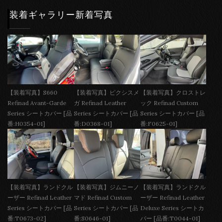
装着ギャラリー新着写真
【装着写真】S660
【装着写真】ピクシスメ
【装着写真】クロストレ
Refinad Avant-Garde
ガ Refinad Leather
ック Refinad Custom
Series シートカバー [品
Series シートカバー [品
Series シートカバー [品
番:H0354-01]
番:D0368-01]
番:F0625-01]
【装着写真】ランドクル
【装着写真】ジムニーノ
【装着写真】ランドクル
ーザー Refinad Leather
マド Refinad Custom
ーザー Refinad Leather
Series シートカバー [品
Series シートカバー [品
Deluxe Series シートカ
番:T0673-02]
番:S0646-01]
バー [品番:T0044-01]