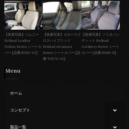
【装着写真】ジムニー
【装着写真】カローラク
【装着写真】ソリオバン
Refinad Leather
ロスハイブリッド
ディット Refinad
Deluxe Series シートカ
Refinad Alcantara
Corduroy Series シート
バー [品番:S0113-02]
Series シートカバー [品
カバー [品番:S0116-11]
番:T0574-02]
Menu
ホーム
コンセプト
製品一覧