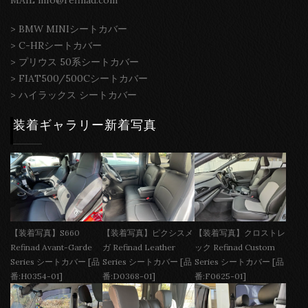
>
BMW MINIシートカバー
>
C-HRシートカバー
>
プリウス 50系シートカバー
>
FIAT500/500Cシートカバー
>
ハイラックス シートカバー
装着ギャラリー新着写真
【装着写真】S660
【装着写真】ピクシスメ
【装着写真】クロストレ
Refinad Avant-Garde
ガ Refinad Leather
ック Refinad Custom
Series シートカバー [品
Series シートカバー [品
Series シートカバー [品
番:H0354-01]
番:D0368-01]
番:F0625-01]