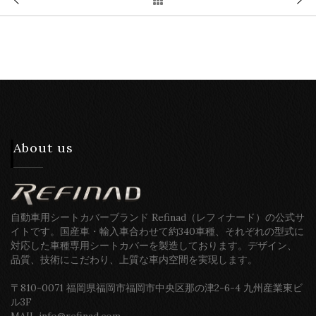
About us
自動車用シートカバーブランド Refinad（レフィナード）の公式サ
イトです。国産車・輸入車合わせて約340車種、それぞれの型式に
対応した車種専用シートカバーを製造しております。デザイン、
品質、技術にこだわり、上質な車内空間を実現します。
〒810-0071 福岡県福岡市福岡市中央区那の津2-6-4 九州産業東ビ
ル3F
MAIL info@refinad.com