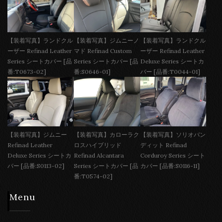
【装着写真】ランドクル
【装着写真】ジムニーノ
【装着写真】ランドクル
ーザー Refinad Leather
マド Refinad Custom
ーザー Refinad Leather
Series シートカバー [品
Series シートカバー [品
Deluxe Series シートカ
番:T0673-02]
番:S0646-01]
バー [品番:T0044-01]
【装着写真】ジムニー
【装着写真】カローラク
【装着写真】ソリオバン
Refinad Leather
ロスハイブリッド
ディット Refinad
Deluxe Series シートカ
Refinad Alcantara
Corduroy Series シート
バー [品番:S0113-02]
Series シートカバー [品
カバー [品番:S0116-11]
番:T0574-02]
Menu