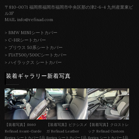
〒810-0071 福岡県福岡市福岡市中央区那の津2-6-4 九州産業東ビ
ル3F
MAIL info@refinad.com
>
BMW MINIシートカバー
>
C-HRシートカバー
>
プリウス 50系シートカバー
>
FIAT500/500Cシートカバー
>
ハイラックス シートカバー
装着ギャラリー新着写真
【装着写真】S660
【装着写真】ピクシスメ
【装着写真】クロストレ
Refinad Avant-Garde
ガ Refinad Leather
ック Refinad Custom
Series シートカバー [品
Series シートカバー [品
Series シートカバー [品