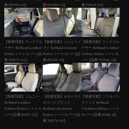
番:H0354-01]
番:D0368-01]
番:F0625-01]
【装着写真】ランドクル
【装着写真】ジムニーノ
【装着写真】ランドクル
ーザー Refinad Leather
マド Refinad Custom
ーザー Refinad Leather
Series シートカバー [品
Series シートカバー [品
Deluxe Series シートカ
番:T0673-02]
番:S0646-01]
バー [品番:T0044-01]
【装着写真】ジムニー
【装着写真】カローラク
【装着写真】ソリオバン
Refinad Leather
ロスハイブリッド
ディット Refinad
Deluxe Series シートカ
Refinad Alcantara
Corduroy Series シート
バー [品番:S0113-02]
Series シートカバー [品
カバー [品番:S0116-11]
番:T0574-02]