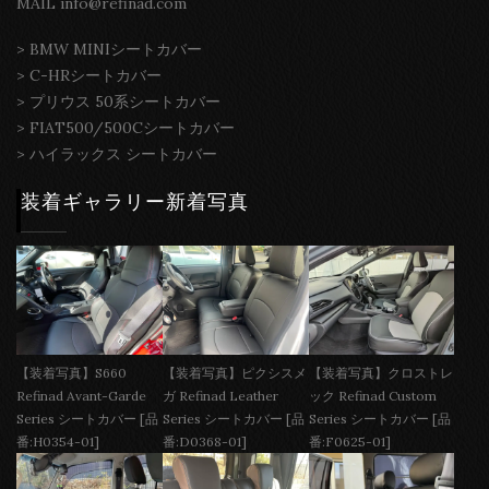
MAIL info@refinad.com
>
BMW MINIシートカバー
>
C-HRシートカバー
>
プリウス 50系シートカバー
>
FIAT500/500Cシートカバー
>
ハイラックス シートカバー
装着ギャラリー新着写真
【装着写真】S660
【装着写真】ピクシスメ
【装着写真】クロストレ
Refinad Avant-Garde
ガ Refinad Leather
ック Refinad Custom
Series シートカバー [品
Series シートカバー [品
Series シートカバー [品
番:H0354-01]
番:D0368-01]
番:F0625-01]