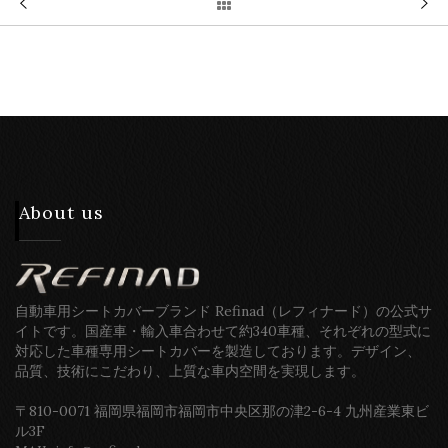
About us
自動車用シートカバーブランド Refinad（レフィナード）の公式サ
イトです。国産車・輸入車合わせて約340車種、それぞれの型式に
対応した車種専用シートカバーを製造しております。デザイン、
品質、技術にこだわり、上質な車内空間を実現します。
〒810-0071 福岡県福岡市福岡市中央区那の津2-6-4 九州産業東ビ
ル3F