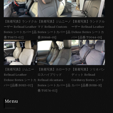
【装着写真】ランドクル
【装着写真】ジムニーノ
【装着写真】ランドクル
ーザー Refinad Leather
マド Refinad Custom
ーザー Refinad Leather
Series シートカバー [品
Series シートカバー [品
Deluxe Series シートカ
番:T0673-02]
番:S0646-01]
バー [品番:T0044-01]
【装着写真】ジムニー
【装着写真】カローラク
【装着写真】ソリオバン
Refinad Leather
ロスハイブリッド
ディット Refinad
Deluxe Series シートカ
Refinad Alcantara
Corduroy Series シート
バー [品番:S0113-02]
Series シートカバー [品
カバー [品番:S0116-11]
番:T0574-02]
Menu