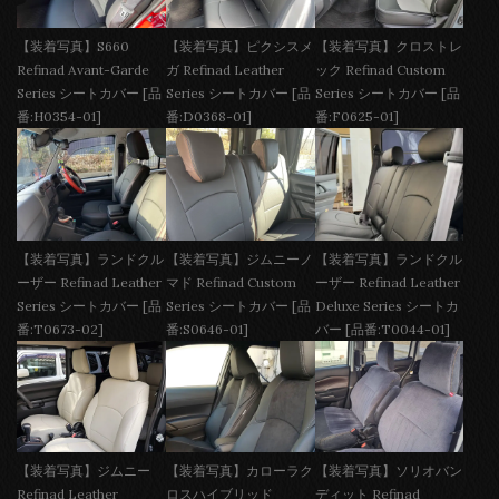
【装着写真】S660
【装着写真】ピクシスメ
【装着写真】クロストレ
Refinad Avant-Garde
ガ Refinad Leather
ック Refinad Custom
Series シートカバー [品
Series シートカバー [品
Series シートカバー [品
番:H0354-01]
番:D0368-01]
番:F0625-01]
【装着写真】ランドクル
【装着写真】ジムニーノ
【装着写真】ランドクル
ーザー Refinad Leather
マド Refinad Custom
ーザー Refinad Leather
Series シートカバー [品
Series シートカバー [品
Deluxe Series シートカ
番:T0673-02]
番:S0646-01]
バー [品番:T0044-01]
【装着写真】ジムニー
【装着写真】カローラク
【装着写真】ソリオバン
Refinad Leather
ロスハイブリッド
ディット Refinad