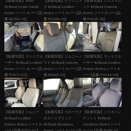
【装着写真】S660
【装着写真】ピクシスメ
【装着写真】クロストレ
Refinad Avant-Garde
ガ Refinad Leather
ック Refinad Custom
Series シートカバー [品
Series シートカバー [品
Series シートカバー [品
番:H0354-01]
番:D0368-01]
番:F0625-01]
【装着写真】ランドクル
【装着写真】ジムニーノ
【装着写真】ランドクル
ーザー Refinad Leather
マド Refinad Custom
ーザー Refinad Leather
Series シートカバー [品
Series シートカバー [品
Deluxe Series シートカ
番:T0673-02]
番:S0646-01]
バー [品番:T0044-01]
【装着写真】ジムニー
【装着写真】カローラク
【装着写真】ソリオバン
Refinad Leather
ロスハイブリッド
ディット Refinad
Deluxe Series シートカ
Refinad Alcantara
Corduroy Series シート
バー [品番:S0113-02]
Series シートカバー [品
カバー [品番:S0116-11]