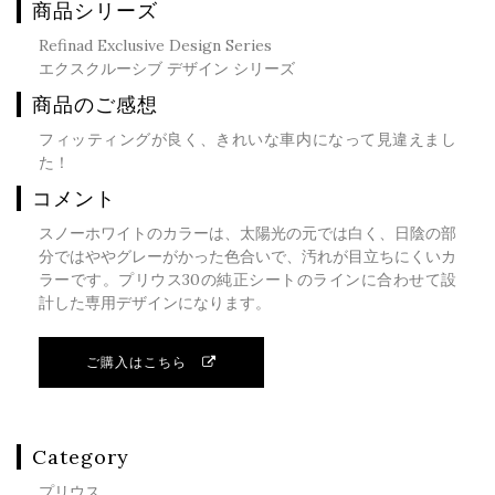
商品シリーズ
Refinad Exclusive Design Series
エクスクルーシブ デザイン シリーズ
商品のご感想
フィッティングが良く、きれいな車内になって見違えまし
た！
コメント
スノーホワイトのカラーは、太陽光の元では白く、日陰の部
分ではややグレーがかった色合いで、汚れが目立ちにくいカ
ラーです。プリウス30の純正シートのラインに合わせて設
計した専用デザインになります。
ご購入はこちら
Category
プリウス