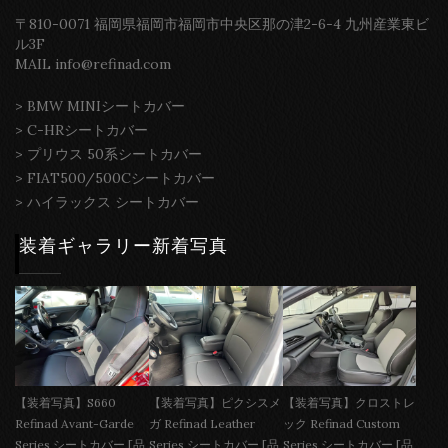
〒810-0071 福岡県福岡市福岡市中央区那の津2-6-4 九州産業東ビ
ル3F
MAIL info@refinad.com
>
BMW MINIシートカバー
>
C-HRシートカバー
>
プリウス 50系シートカバー
>
FIAT500/500Cシートカバー
>
ハイラックス シートカバー
装着ギャラリー新着写真
【装着写真】S660
【装着写真】ピクシスメ
【装着写真】クロストレ
Refinad Avant-Garde
ガ Refinad Leather
ック Refinad Custom
Series シートカバー [品
Series シートカバー [品
Series シートカバー [品