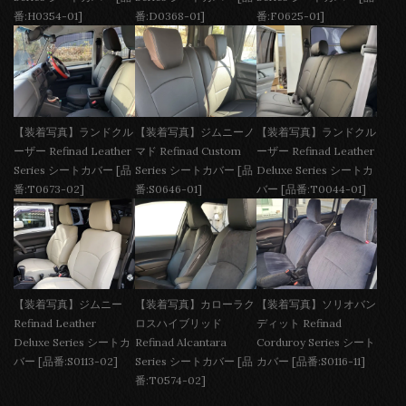
番:H0354-01]
番:D0368-01]
番:F0625-01]
【装着写真】ランドクル
【装着写真】ジムニーノ
【装着写真】ランドクル
ーザー Refinad Leather
マド Refinad Custom
ーザー Refinad Leather
Series シートカバー [品
Series シートカバー [品
Deluxe Series シートカ
番:T0673-02]
番:S0646-01]
バー [品番:T0044-01]
【装着写真】ジムニー
【装着写真】カローラク
【装着写真】ソリオバン
Refinad Leather
ロスハイブリッド
ディット Refinad
Deluxe Series シートカ
Refinad Alcantara
Corduroy Series シート
バー [品番:S0113-02]
Series シートカバー [品
カバー [品番:S0116-11]
番:T0574-02]