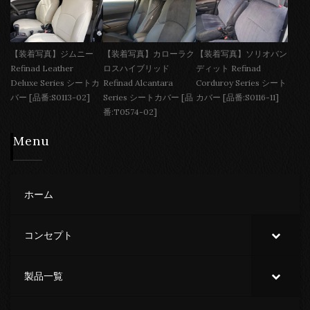
【装着写真】ジムニー
【装着写真】カローラク
【装着写真】ソリオバン
Refinad Leather
ロスハイブリッド
ディット Refinad
Deluxe Series シートカ
Refinad Alcantara
Corduroy Series シート
バー [品番:S0113-02]
Series シートカバー [品
カバー [品番:S0116-11]
番:T0574-02]
Menu
ホーム
コンセプト
製品一覧