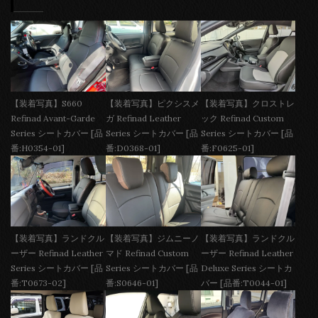
【装着写真】S660
【装着写真】ピクシスメ
【装着写真】クロストレ
Refinad Avant-Garde
ガ Refinad Leather
ック Refinad Custom
Series シートカバー [品
Series シートカバー [品
Series シートカバー [品
番:H0354-01]
番:D0368-01]
番:F0625-01]
【装着写真】ランドクル
【装着写真】ジムニーノ
【装着写真】ランドクル
ーザー Refinad Leather
マド Refinad Custom
ーザー Refinad Leather
Series シートカバー [品
Series シートカバー [品
Deluxe Series シートカ
番:T0673-02]
番:S0646-01]
バー [品番:T0044-01]