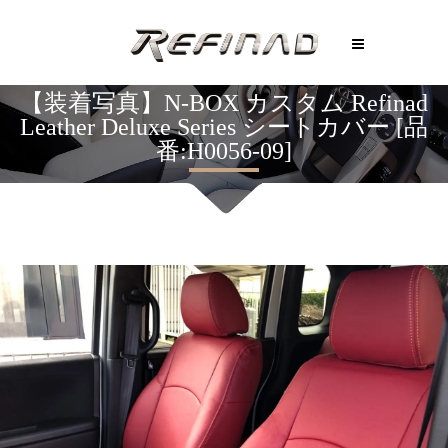
【装着写真】N-BOX カスタム Refinad
Leather Deluxe Series シートカバー [品
番:H0056-09]