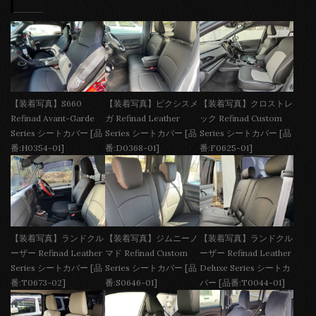
【装着写真】S660
【装着写真】ピクシスメ
【装着写真】クロストレ
Refinad Avant-Garde
ガ Refinad Leather
ック Refinad Custom
Series シートカバー [品
Series シートカバー [品
Series シートカバー [品
番:H0354-01]
番:D0368-01]
番:F0625-01]
【装着写真】ランドクル
【装着写真】ジムニーノ
【装着写真】ランドクル
ーザー Refinad Leather
マド Refinad Custom
ーザー Refinad Leather
Series シートカバー [品
Series シートカバー [品
Deluxe Series シートカ
番:T0673-02]
番:S0646-01]
バー [品番:T0044-01]