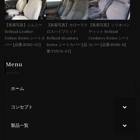
【装着写真】ジムニー
【装着写真】カローラク
【装着写真】ソリオバン
Refinad Leather
ロスハイブリッド
ディット Refinad
Deluxe Series シートカ
Refinad Alcantara
Corduroy Series シート
バー [品番:S0113-02]
Series シートカバー [品
カバー [品番:S0116-11]
番:T0574-02]
Menu
ホーム
コンセプト
製品一覧